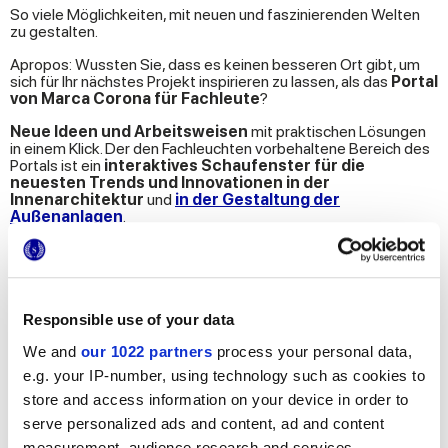
So viele Möglichkeiten, mit neuen und faszinierenden Welten
zu gestalten.
Apropos: Wussten Sie, dass es keinen besseren Ort gibt, um
sich für Ihr nächstes Projekt inspirieren zu lassen, als das
Portal
von Marca Corona für Fachleute
?
Neue Ideen und Arbeitsweisen
mit praktischen Lösungen
in einem Klick. Der den Fachleuchten vorbehaltene Bereich des
Portals ist ein
interaktives Schaufenster für die
neuesten Trends und Innovationen in der
Innenarchitektur
und
in der Gestaltung der
Außenanlagen
.
Da die Technologie die Architektur immer weiter prägt,
ist es
für Architekten, Planer und Designer unerlässlich, sich
über Trends und verfügbare Keramikprodukte auf dem
Laufenden zu halten
, um sich in einem hart umkämpften
Markt zu behaupten.
Responsible use of your data
We and
our 1022 partners
process your personal data,
e.g. your IP-number, using technology such as cookies to
Möchten Sie mehr darüber wissen?
store and access information on your device in order to
serve personalized ads and content, ad and content
MELDEN SIE SICH IM DEN FACHLEUTEN VORBEHALTENEN
BEREICH DES PORTALS AN
measurement, audience research and services