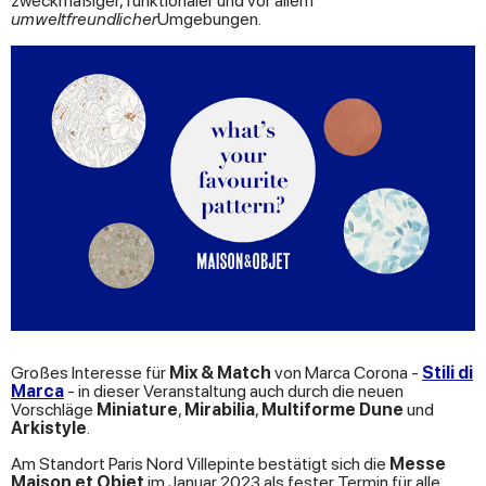
zweckmäßiger, funktionaler und vor allem
umweltfreundlicher
Umgebungen.
Großes Interesse für
Mix & Match
von Marca Corona -
Stili di
Marca
- in dieser Veranstaltung auch durch die neuen
Vorschläge
Miniature
,
Mirabilia
,
Multiforme Dune
und
Arkistyle
.
Am Standort Paris Nord Villepinte bestätigt sich die
Messe
Maison et Objet
im Januar 2023 als fester Termin für alle