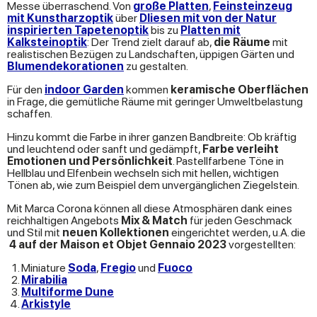
Messe überraschend. Von
große Platten
,
Feinsteinzeug
mit Kunstharzoptik
über
Dliesen mit von der Natur
inspirierten Tapetenoptik
bis zu
Platten mit
Kalksteinoptik
: Der Trend zielt darauf ab,
die Räume
mit
realistischen Bezügen zu Landschaften, üppigen Gärten und
Blumendekorationen
zu gestalten.
Für den
indoor Garden
kommen
keramische Oberflächen
in Frage, die gemütliche Räume mit geringer Umweltbelastung
schaffen.
Hinzu kommt die Farbe in ihrer ganzen Bandbreite: Ob kräftig
und leuchtend oder sanft und gedämpft,
Farbe verleiht
Emotionen und Persönlichkeit
. Pastellfarbene Töne in
Hellblau und Elfenbein wechseln sich mit hellen, wichtigen
Tönen ab, wie zum Beispiel dem unvergänglichen Ziegelstein.
Mit Marca Corona können all diese Atmosphären dank eines
reichhaltigen Angebots
Mix & Match
für jeden Geschmack
und Stil mit
neuen Kollektionen
eingerichtet werden, u.A. die
4 auf der
Maison et Objet Gennaio 2023
vorgestellten:
Miniature
Soda
,
Fregio
und
Fuoco
Mirabilia
Multiforme Dune
Arkistyle