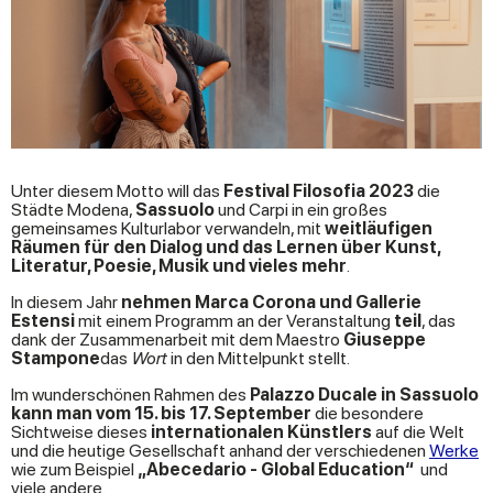
Unter diesem Motto will das
Festival Filosofia 2023
die
Städte Modena,
Sassuolo
und Carpi in ein großes
gemeinsames Kulturlabor verwandeln, mit
weitläufigen
Räumen für den Dialog und das Lernen über Kunst,
Literatur,
Poesie, Musik und vieles mehr
.
In diesem Jahr
nehmen Marca Corona und Gallerie
Estensi
mit einem Programm an der Veranstaltung
teil
, das
dank der Zusammenarbeit mit dem Maestro
Giuseppe
Stampone
das
Wort
in den Mittelpunkt stellt.
Im wunderschönen Rahmen des
Palazzo Ducale in Sassuolo
kann man vom 15. bis 17. September
die besondere
Sichtweise dieses
internationalen Künstlers
auf die Welt
und die heutige Gesellschaft anhand der verschiedenen
Werke
wie zum Beispiel
„Abecedario - Global Education“
und
viele andere.