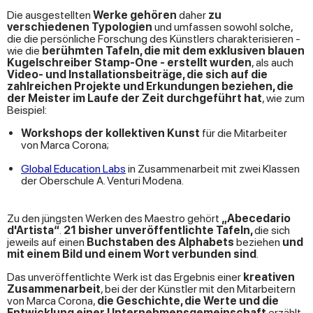
Die ausgestellten
Werke gehören
daher
zu
verschiedenen Typologien
und umfassen sowohl solche,
die die persönliche Forschung des Künstlers charakterisieren -
wie die
berühmten Tafeln, die mit dem exklusiven blauen
Kugelschreiber Stamp-One - erstellt wurden
, als auch
Video- und Installationsbeiträge, die sich auf die
zahlreichen Projekte und Erkundungen beziehen, die
der Meister im Laufe der Zeit durchgeführt hat
, wie zum
Beispiel:
Workshops der kollektiven Kunst
für die Mitarbeiter
von Marca Corona;
Global Education Labs
in Zusammenarbeit mit zwei Klassen
der Oberschule A. Venturi Modena.
Zu den jüngsten Werken des Maestro gehört
„Abecedario
d'Artista“
.
21 bisher unveröffentlichte Tafeln,
die sich
jeweils auf einen
Buchstaben des Alphabets
beziehen
und
mit einem Bild und einem Wort verbunden sind
.
Das unveröffentlichte Werk ist das Ergebnis einer
kreativen
Zusammenarbeit
, bei der der Künstler mit den Mitarbeitern
von Marca Corona,
die Geschichte, die Werte und die
Entwicklung einer Unternehmensgemeinschaft
erzählt
,