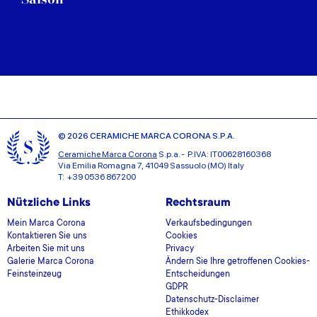
© 2026 CERAMICHE MARCA CORONA S.P.A.
Ceramiche Marca Corona
S.p.a. - P.IVA: IT00628160368
Via Emilia Romagna 7, 41049 Sassuolo (MO) Italy
T: +39 0536 867200
Nützliche Links
Rechtsraum
Mein Marca Corona
Verkaufsbedingungen
Kontaktieren Sie uns
Cookies
Arbeiten Sie mit uns
Privacy
Galerie Marca Corona
Ändern Sie Ihre getroffenen Cookies-
Feinsteinzeug
Entscheidungen
GDPR
Datenschutz-Disclaimer
Ethikkodex