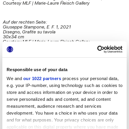
Courtesy MLF | Marie-Laure Fleisch Gallery
Auf der rechten Seite:
Giuseppe Stampone, E. F. 1, 2021
Disegno, Grafite su tavola
30x34 cm
Courtesy MLF | Marie-Laure Fleisch Gallery
Die Ausstellung wird vom 21. Oktober 2022 bis
zum 31. Januar 2023
in der Galerie Marca Corona in Via Emilia
Romagna, 7 - Sassuolo (MO) zu sehen sein.
Responsible use of your data
We and
our 1022 partners
process your personal data,
BUCHEN SIE JETZT IHRE GEFÜHRTE BESICHTIGUNG
e.g. your IP-number, using technology such as cookies to
store and access information on your device in order to
serve personalized ads and content, ad and content
measurement, audience research and services
development. You have a choice in who uses your data
and for what purposes. Your privacy choices are only
applicable on this digital property where you have made