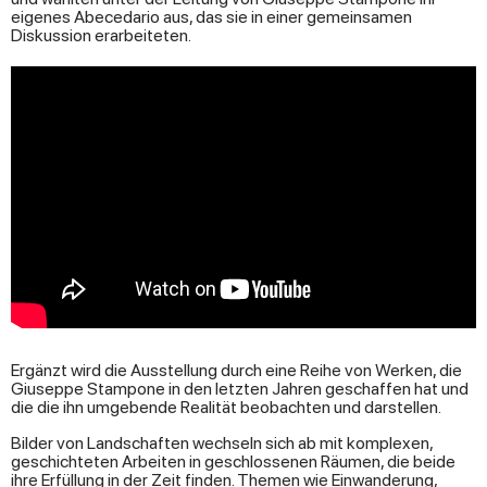
eigenes Abecedario aus, das sie in einer gemeinsamen
Diskussion erarbeiteten.
Ergänzt wird die Ausstellung durch eine Reihe von Werken, die
Giuseppe Stampone in den letzten Jahren geschaffen hat und
die die ihn umgebende Realität beobachten und darstellen.
Bilder von Landschaften wechseln sich ab mit komplexen,
geschichteten Arbeiten in geschlossenen Räumen, die beide
ihre Erfüllung in der Zeit finden. Themen wie Einwanderung,