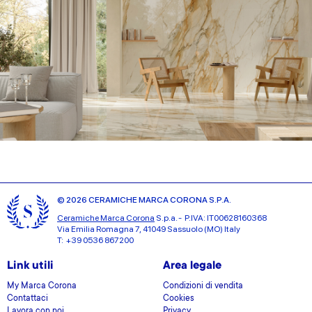
© 2026 CERAMICHE MARCA CORONA S.P.A.
Ceramiche Marca Corona
S.p.a. - P.IVA: IT00628160368
Via Emilia Romagna 7, 41049 Sassuolo (MO) Italy
T: +39 0536 867200
Link utili
Area legale
My Marca Corona
Condizioni di vendita
Contattaci
Cookies
Lavora con noi
Privacy