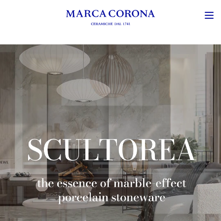
Clip evocativa della collezione Arkigem: immagini suggestive di ambi