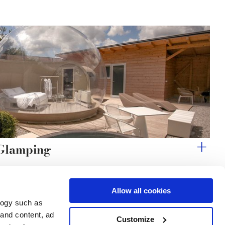
 Glamping
Allow all cookies
logy such as
le
Servizi
Seguici su
 and content, ad
Customize