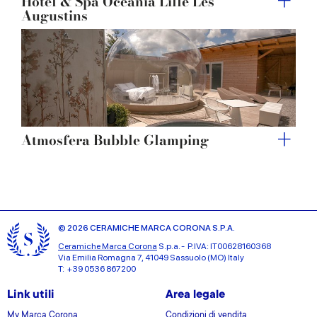
Hôtel & Spa Oceania Lille Les
Augustins
Atmosfera Bubble Glamping
© 2026 CERAMICHE MARCA CORONA S.P.A.
Ceramiche Marca Corona
S.p.a. - P.IVA: IT00628160368
Via Emilia Romagna 7, 41049 Sassuolo (MO) Italy
T: +39 0536 867200
Link utili
Area legale
My Marca Corona
Condizioni di vendita