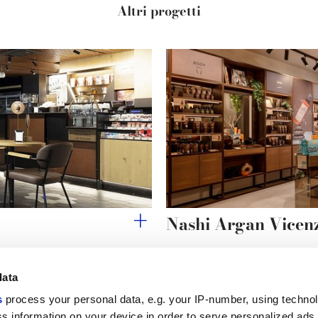
Altri progetti
Nashi Argan Vicen
data
s
process your personal data, e.g. your IP-number, using techno
Link utili
Area lega
s information on your device in order to serve personalized ads