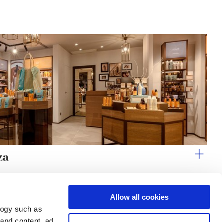
za
Allow all cookies
logy such as
le
Servizi
Seguici su
 and content, ad