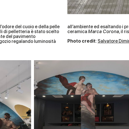
 l’odore del cuoio e della pelle
all’ambiente ed esaltando i p
i di pelletteria è stato scelto
ceramica
Marca Corona
, il 
ate del pavimento
Photo credit
:
Salvatore Dimi
egozio regalando luminosità