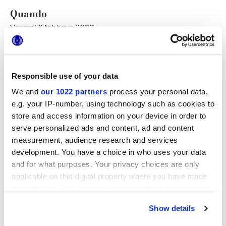
Quando
Venerdì 6 febbraio 2026
Dove
Angelica | Centro di Ricerca Musicale - Teatro San Leonardo,
Via San Vitale, 63 Bologna
Responsible use of your data
We and
our 1022 partners
process your personal data,
Programma
e.g. your IP-number, using technology such as cookies to
Ore 9.00 Registrazione dei partecipanti
store and access information on your device in order to
serve personalized ads and content, ad and content
Ore 9.30
Saluti istituzionali
Lelio Poncemi
, Amministratore Delegato Marca Corona
measurement, audience research and services
Marcella Borghi Cavazza
, Presidente Ordine degli
development. You have a choice in who uses your data
Architetti Bologna
and for what purposes. Your privacy choices are only
Ore 10.00
applicable on this digital property where you have made
Scenario
your choices. You can change or withdraw your consent
Addomesticare l'architettura. Come rendere
l'architettura vicina alle maniere di vivere della gente
any time from the Cookie Declaration or by clicking on
( cultura per cultura)
Show details
the Privacy trigger icon.
Intervento di apertura a cura di
Franco La Cecla,
Antropologo