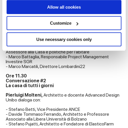
If you allow, we would also like to:
Allow all cookies
Ore 10.30
Collect information about your geographical
Conversazione #1
location which can be accurate to within several
Economia domestica: quando lo spazio casalingo
meters
Customize
incontra la finanza
Identify your device by actively scanning it for
specific characteristics (fingerprinting)
Pierluigi Molteni,
Architetto e docente Advanced Design
Unibo dialoga con:
Find out more about how your personal data is processed
Use necessary cookies only
and set your preferences in the
details section
.
- Emily Marion Clancy, Vicesindaca del Comune di Bologna e
Assessore alla Casa e politiche per l’abitare
- Marco Battaglia, Responsabile Project Management
We use cookies to personalise content and ads, to
Investire SGR
provide social media features and to analyse our traffic.
- Marco Marcatili, Direttore Lombardini22
We also share information about your use of our site with
Ore 11.30
our social media, advertising and analytics partners who
Conversazione #2
La casa di tutti i giorni
may combine it with other information that you’ve
provided to them or that they’ve collected from your use
Pierluigi Molteni,
Architetto e docente Advanced Design
Unibo dialoga con:
of their services.
- Stefano Betti, Vice Presidente ANCE
- Davide Tommaso Ferrando, Architetto e Professore
Associato alla Libera Università di Bolzano
- Stefano Pujatti, Architetto e Fondatore di ElasticoFarm