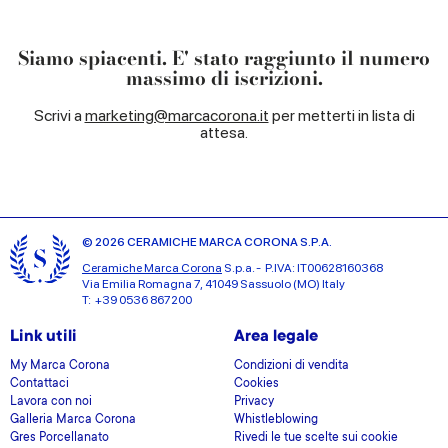
Siamo spiacenti. E' stato raggiunto il numero
massimo di iscrizioni.
Scrivi a
marketing@marcacorona.it
per metterti in lista di
attesa.
© 2026 CERAMICHE MARCA CORONA S.P.A.
Ceramiche Marca Corona
S.p.a. - P.IVA: IT00628160368
Via Emilia Romagna 7, 41049 Sassuolo (MO) Italy
T: +39 0536 867200
Link utili
Area legale
My Marca Corona
Condizioni di vendita
Contattaci
Cookies
Lavora con noi
Privacy
Galleria Marca Corona
Whistleblowing
Gres Porcellanato
Rivedi le tue scelte sui cookie