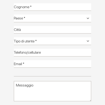
Terrasale
Catalogo
Manuali
tecnici
Informazioni
tecniche
Foto
ambienti HD
Foto
Minimali HD
Catalogo
HD
Contattaci
Terrasale: superfici ceramiche tra
artigianalità, colore e contaminazioni esotiche
Terrasale è la collezione Marca Corona che racconta, in un
formato compatto 20x20, l’incontro tra materiali, culture e
suggestioni visive provenienti da tutto il mondo.
Nata da un mix materico di due pietre - basaltina e limestone