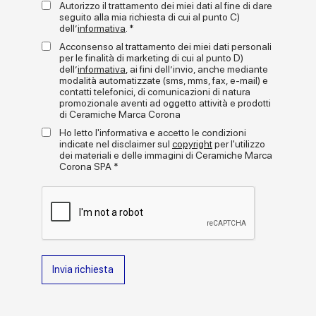
puntinata bianca, per un effetto grafico inedito e attuale -
Autorizzo il trattamento dei miei dati al fine di dare
Terrasale reinterpreta in chiave esotica la tradizione artigianale
seguito alla mia richiesta di cui al punto C)
dell’
informativa
. *
delle superfici ceramiche decorative. Il risultato è un mosaico di
colori matt, smalti lucidi e decori grafici, in grado di adattarsi a
Acconsenso al trattamento dei miei dati personali
molteplici stili di posa: dalla griglia rigorosa alla composizione
+
per le finalità di marketing di cui al punto D)
leggi tutto
libera, fino al gioco di contrasti con fughe e fondi.
dell’
informativa
, ai fini dell’invio, anche mediante
modalità automatizzate (sms, mms, fax, e-mail) e
Terrasale valorizza pareti e pavimenti di ambienti residenziali o
Gallery
contatti telefonici, di comunicazioni di natura
commerciali, sia piccoli sia ampi. Un progetto versatile, materico
promozionale aventi ad oggetto attività e prodotti
e sorprendente, che coniuga la ricercatezza visiva del fatto a
di Ceramiche Marca Corona
mano con la qualità e le performance del gres porcellanato
Ho letto l'informativa e accetto le condizioni
Marca Corona.
indicate nel disclaimer sul
copyright
per l'utilizzo
dei materiali e delle immagini di Ceramiche Marca
Corona SPA *
Invia richiesta
Formati