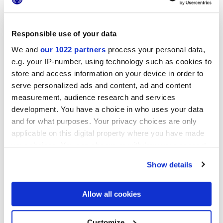
MINIATURE FREGIO
MINIATURE FREGIO VERDE
BIANCO NATURALE
MAIOLICA
Responsible use of your data
We and
our 1022 partners
process your personal data,
e.g. your IP-number, using technology such as cookies to
store and access information on your device in order to
serve personalized ads and content, ad and content
measurement, audience research and services
development. You have a choice in who uses your data
and for what purposes. Your privacy choices are only
applicable on this digital property where you have made
MINIATURE FREGIO BLU
MINIATURE FREGIO NERO
your choices. You can change or withdraw your consent
MAIOLICA
MAIOLICA
any time from the Cookie Declaration or by clicking on
Show details
the Privacy trigger icon.
Progetti
If you allow, we would also like to:
Allow all cookies
Collect information about your geographical
location which can be accurate to within several
meters
Customize