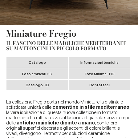
Miniature Fregio
IL FASCINO DELLE MAIOLICHE MEDITERRANEE
SU MATTONCINI IN PICCOLO FORMATO
Catalogo
Informazioni
tecniche
Foto
ambienti HD
Foto
Minimali HD
Catalogo
HD
Contattaci
La collezione Fregio porta nel mondo Miniature la distinta e
sofisticata unicità delle
cementine in stile mediterraneo
,
la vera ispirazione di questa nuova collezione in formato
mattoncino. La raffinatezza e il fascino artigianale senza tempo
delle
antiche maioliche dipinte a mano
, con le loro
originali superfici decorate e gli accenti di colore brillanti e
vivaci, divengono il leitmotiv per soluzioni ceramiche