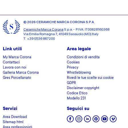
© 2026 CERAMICHE MARCA CORONA S.P.A.
Ceramiche Marca Corona
S.p.a. - P.IVA: IT00628160368
Via Emilia Romagna 7, 41049 Sassuolo (MO) Italy
T: +39 0536 867200
Link utili
Area legale
My Marca Corona
Condizioni di vendita
Contattaci
Cookies
Lavora con noi
Privacy
Galleria Marca Corona
Whistleblowing
Gres Porcellanato
Rivedi le tue scelte sui cookie
GDPR
Disclaimer copyright
Codice Etico
Modello 231
Servizi
Seguici su
Area Download
Sitemap html
Area professionisti