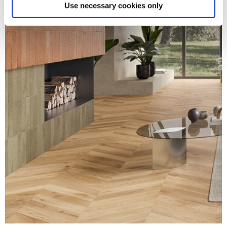
Find out more about how your personal data is processed
Use necessary cookies only
and set your preferences in the
details section
.
We use cookies to personalise content and ads, to
provide social media features and to analyse our traffic.
We also share information about your use of our site with
our social media, advertising and analytics partners who
may combine it with other information that you’ve
provided to them or that they’ve collected from your use
of their services.