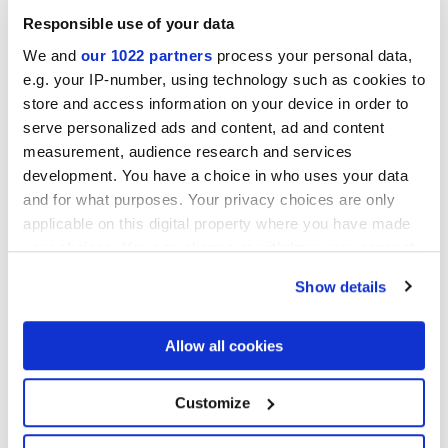
Responsible use of your data
We and
our 1022 partners
process your personal data,
e.g. your IP-number, using technology such as cookies to
store and access information on your device in order to
serve personalized ads and content, ad and content
Miniature Cera
measurement, audience research and services
Equilibrio cromático y elegancia luminosa en formato ladrillo
development. You have a choice in who uses your data
and for what purposes. Your privacy choices are only
applicable on this digital property where you have made
your choices. You can change or withdraw your consent
any time from the Cookie Declaration or by clicking on
Show details
the Privacy trigger icon.
If you allow, we would also like to:
Allow all cookies
Collect information about your geographical
location which can be accurate to within several
meters
Customize
Identify your device by actively scanning it for
specific characteristics (fingerprinting)