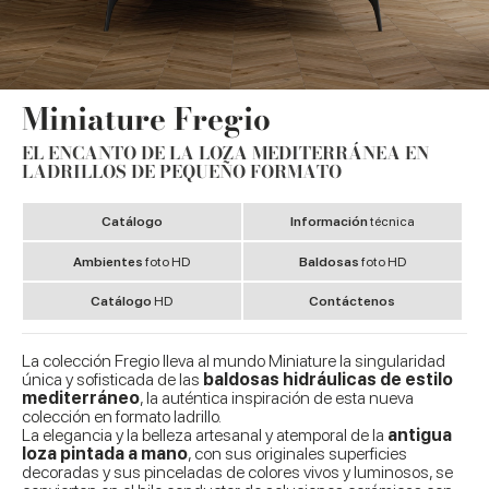
Miniature Fregio
EL ENCANTO DE LA LOZA MEDITERRÁNEA EN
LADRILLOS DE PEQUEÑO FORMATO
Catálogo
Información
técnica
Ambientes
foto HD
Baldosas
foto HD
Catálogo
HD
Contáctenos
La colección Fregio lleva al mundo Miniature la singularidad
única y sofisticada de las
baldosas hidráulicas de estilo
mediterráneo
, la auténtica inspiración de esta nueva
colección en formato ladrillo.
La elegancia y la belleza artesanal y atemporal de la
antigua
loza pintada a mano
, con sus originales superficies
decoradas y sus pinceladas de colores vivos y luminosos, se