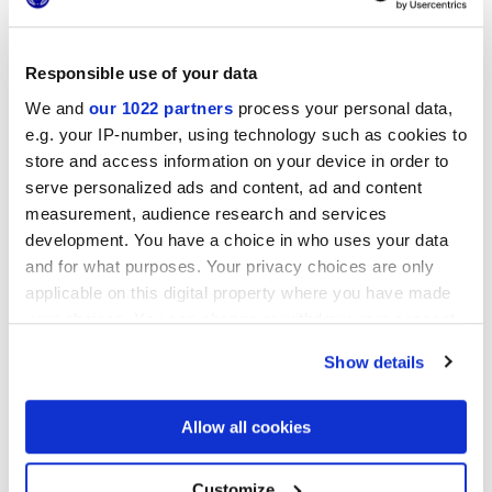
MINIATURE FREGIO
MINIATURE FREGIO VERDE
BIANCO NATURALE
MAIOLICA
Responsible use of your data
We and
our 1022 partners
process your personal data,
e.g. your IP-number, using technology such as cookies to
store and access information on your device in order to
serve personalized ads and content, ad and content
measurement, audience research and services
development. You have a choice in who uses your data
and for what purposes. Your privacy choices are only
applicable on this digital property where you have made
your choices. You can change or withdraw your consent
MINIATURE FREGIO BLU
MINIATURE FREGIO NERO
MAIOLICA
MAIOLICA
any time from the Cookie Declaration or by clicking on
Show details
the Privacy trigger icon.
Proyectos
If you allow, we would also like to:
Allow all cookies
Collect information about your geographical
location which can be accurate to within several
meters
Customize