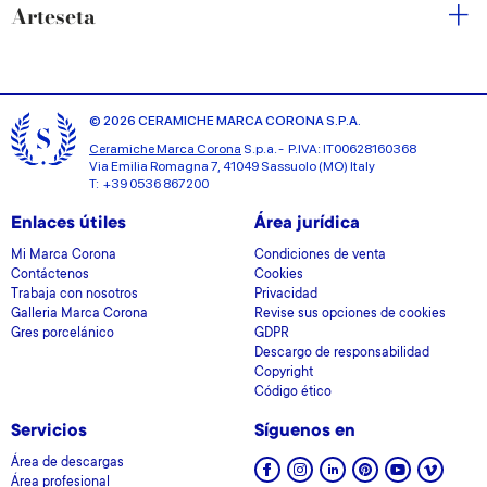
Arteseta
© 2026 CERAMICHE MARCA CORONA S.P.A.
Ceramiche Marca Corona
S.p.a. - P.IVA: IT00628160368
Via Emilia Romagna 7, 41049 Sassuolo (MO) Italy
T: +39 0536 867200
Enlaces útiles
Área jurídica
Mi Marca Corona
Condiciones de venta
Contáctenos
Cookies
Trabaja con nosotros
Privacidad
Galleria Marca Corona
Revise sus opciones de cookies
Gres porcelánico
GDPR
Descargo de responsabilidad
Copyright
Código ético
Servicios
Síguenos en
Área de descargas
Área profesional