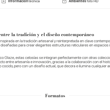
Información
técnica
Ambientes
foto HD
 entre la tradición y el diseño contemporáneo
inspirada en la tradición artesanal y reinterpretada en clave contempo
 diseñadas para crear elegantes estructuras reticulares en espacios in
anco Glaze, estas celosías se integran perfectamente con otras cole
ecto entre artesanía e innovación, gracias a la colaboración con el his
rro cocido, pero con un diseño actual, que decora e ilumina cualquier 
Formatos