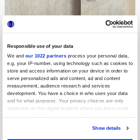
Responsible use of your data
We and
our 1022 partners
process your personal data,
e.g. your IP-number, using technology such as cookies to
store and access information on your device in order to
serve personalized ads and content, ad and content
measurement, audience research and services
development. You have a choice in who uses your data
and for what purposes. Your privacy choices are only
applicable on this digital property where you have made
your choices. You can change or withdraw your consent
any time from the Cookie Declaration or by clicking on
SCULTOREA DELICATA
Show details
the Privacy trigger icon.
El mármol cerámico que combina pureza y refinamiento.