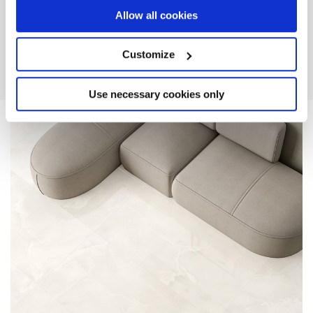
If you allow, we would also like to:
Allow all cookies
Collect information about your geographical
DESCUBRA LA COLECCIÓN
location which can be accurate to within several
meters
Customize
Identify your device by actively scanning it for
specific characteristics (fingerprinting)
Find out more about how your personal data is processed
Use necessary cookies only
and set your preferences in the
details section
.
We use cookies to personalise content and ads, to
provide social media features and to analyse our traffic.
We also share information about your use of our site with
our social media, advertising and analytics partners who
may combine it with other information that you’ve
provided to them or that they’ve collected from your use
of their services.