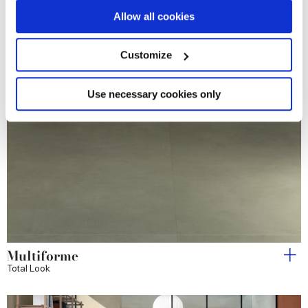
If you allow, we would also like to:
Allow all cookies
Collect information about your geographical
location which can be accurate to within several
meters
Customize
Identify your device by actively scanning it for
specific characteristics (fingerprinting)
Find out more about how your personal data is processed
Use necessary cookies only
and set your preferences in the
details section
.
We use cookies to personalise content and ads, to
provide social media features and to analyse our traffic.
We also share information about your use of our site with
our social media, advertising and analytics partners who
may combine it with other information that you’ve
provided to them or that they’ve collected from your use
of their services.
Multiforme
Total Look