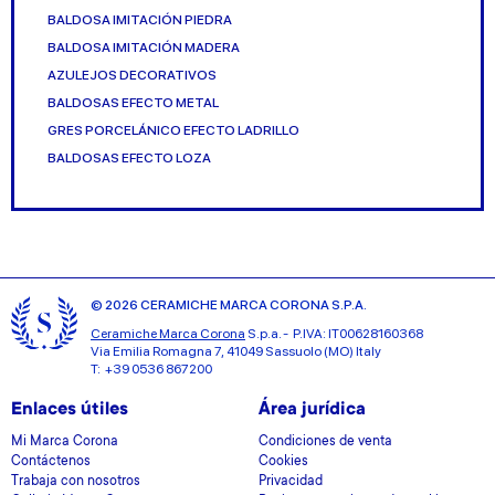
BALDOSA IMITACIÓN PIEDRA
BALDOSA IMITACIÓN MADERA
AZULEJOS DECORATIVOS
BALDOSAS EFECTO METAL
GRES PORCELÁNICO EFECTO LADRILLO
BALDOSAS EFECTO LOZA
© 2026 CERAMICHE MARCA CORONA S.P.A.
Ceramiche Marca Corona
S.p.a. - P.IVA: IT00628160368
Via Emilia Romagna 7, 41049 Sassuolo (MO) Italy
T: +39 0536 867200
Enlaces útiles
Área jurídica
Mi Marca Corona
Condiciones de venta
Contáctenos
Cookies
Trabaja con nosotros
Privacidad