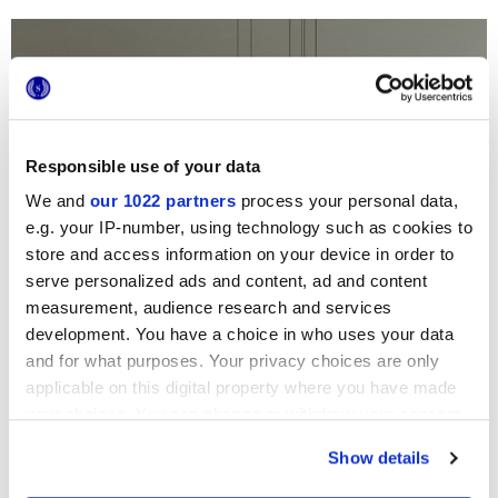
Responsible use of your data
We and
our 1022 partners
process your personal data,
e.g. your IP-number, using technology such as cookies to
store and access information on your device in order to
serve personalized ads and content, ad and content
measurement, audience research and services
development. You have a choice in who uses your data
and for what purposes. Your privacy choices are only
applicable on this digital property where you have made
your choices. You can change or withdraw your consent
any time from the Cookie Declaration or by clicking on
Show details
the Privacy trigger icon.