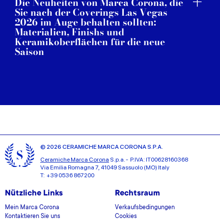
Die Neuheiten von Marca Corona, die
Sie nach der Coverings Las Vegas
2026 im Auge behalten sollten:
Materialien, Finishs und
Keramikoberflächen für die neue
Saison
© 2026 CERAMICHE MARCA CORONA S.P.A.
Ceramiche Marca Corona
S.p.a. - P.IVA: IT00628160368
Via Emilia Romagna 7, 41049 Sassuolo (MO) Italy
T: +39 0536 867200
Nützliche Links
Rechtsraum
Mein Marca Corona
Verkaufsbedingungen
Kontaktieren Sie uns
Cookies