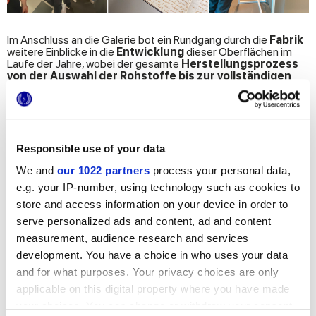
Im Anschluss an die Galerie bot ein Rundgang durch die
Fabrik
weitere Einblicke in die
Entwicklung
dieser Oberflächen im
Laufe der Jahre, wobei der gesamte
Herstellungsprozess
von der Auswahl der Rohstoffe bis zur vollständigen
Produktion
beobachtet werden konnte.
Letzte Station des Erlebnisses, der
neue Ausstellungsraum
Marca Corona.
Der kürzlich eingeweihte
Ausstellungsraum zeigt die
Responsible use of your data
neuesten Keramikkollektionen
in verschiedenen
Anwendungskontexten und bietet so einen Einblick in den
We and
our 1022 partners
process your personal data,
gesamten Zyklus dieser Materialien: Er ist der richtige
e.g. your IP-number, using technology such as cookies to
Abschluss einer Reise, die die Schüler von der Geschichte des
store and access information on your device in order to
Viertels über den eigentlichen Produktionsprozess bis hin zum
fertigen Produkt führt.
serve personalized ads and content, ad and content
measurement, audience research and services
Unter diesem Gesichtspunkt verfolgt Marca Corona ein
immer
bewussteres und nachhaltigeres „
Made in Italy
“-
development. You have a choice in who uses your data
Konzept
, nicht nur bei der
Herstellung des Produkts
and for what purposes. Your privacy choices are only
selbst, sondern auch in Bezug auf andere Phasen der
Verarbeitung und der Ressourcenversorgung, wie
applicable on this digital property where you have made
Verpackung, Energie- und Wasserverbrauch.
your choices. You can change or withdraw your consent