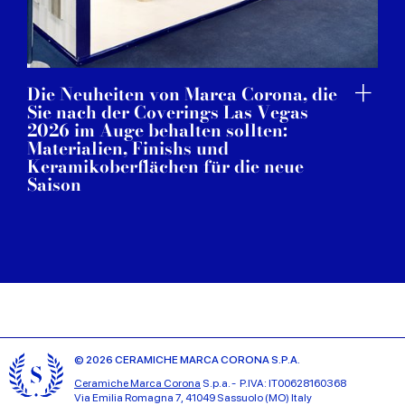
Die Neuheiten von Marca Corona, die
Sie nach der Coverings Las Vegas
2026 im Auge behalten sollten:
Materialien, Finishs und
Keramikoberflächen für die neue
Saison
© 2026 CERAMICHE MARCA CORONA S.P.A.
Ceramiche Marca Corona
S.p.a. - P.IVA: IT00628160368
Via Emilia Romagna 7, 41049 Sassuolo (MO) Italy