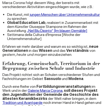
Marca Corona folgt diesem Weg, der bereits mit
verschiedenen Aktivitäten eingeschlagen wurde, wie z.B.:
Die Kunst, mit
jungen Menschen über Unternehmenskultur
zu sprechen
Global Education Lab
, realisiert in Zusammenarbeit mit
dem Künstler Giuseppe Stampone im Rahmen der
Ausstellung
„Nel Blu Dipinto“ [Im blauen Gemälde]
Settimana della Cultura d'Impresa [Woche der
Unternehmenskultur]
Erfahren wir mehr darüber und warum es so wichtig ist,
neue
Generationen
in das
Wissen
und das
Verständnis
von
gestern
,
heute und morgen
einzubeziehen.
Erfahrung, Gemeinschaft, Territorium in der
Begegnung zwischen Schule und Industrie
Das Projekt richtet sich an Schulen verschiedener Stufen und
Fachrichtungen im Gebiet
Sassuolo
und
Modena
.
Durch eine Reihe von
Fortbildungsveranstaltungen
im
Werk und in der
Galerie Marca Corona
,
soll dieses Projekt
den Jugendlichen der Gemeinde die Geschichte des
ältesten Keramikbezirks
der Welt näher bringen, in dem
Tradition und Avantgarde
noch immer Hand in Hand gehen und