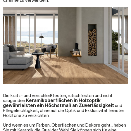
Charme zu verwandeln.
Die kratz- und verschleißfesten, rutschfesten und nicht
saugenden
Keramikoberfl
ächen in Holzoptik
gew
ährleisten ein H
öchstma
ß an Zuverl
ässigkeit
und
Pflegeleichtigkeit, ohne auf die Optik und Exklusivität feinster
Holztöne zu verzichten.
Und wenn es um Farben, Oberflächen und Dekore geht... haben
Sie mit Keramik die Qual der Wahl. Sie können sich für eine