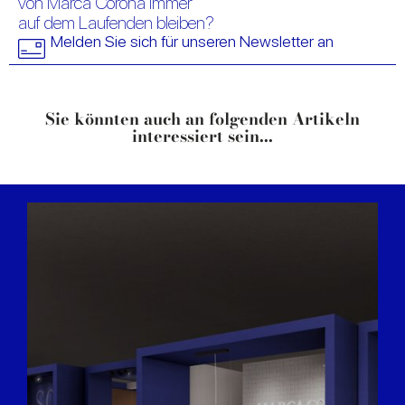
von Marca Corona immer
may combine it with other information that you’ve
auf dem Laufenden bleiben?
provided to them or that they’ve collected from your use
Melden Sie sich für unseren Newsletter an
of their services.
Sie könnten auch an folgenden Artikeln
interessiert sein...