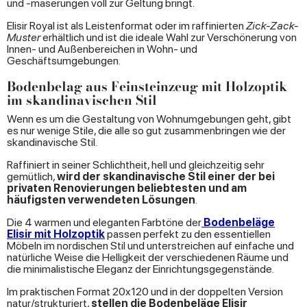
und -maserungen voll zur Geltung bringt.
Elisir Royal ist als Leistenformat oder im raffinierten
Zick-Zack-
Muster
erhältlich und ist die ideale Wahl zur Verschönerung von
Innen- und Außenbereichen in Wohn- und
Geschäftsumgebungen.
Bodenbelag aus Feinsteinzeug mit Holzoptik
im skandinavischen Stil
Wenn es um die Gestaltung von Wohnumgebungen geht, gibt
es nur wenige Stile, die alle so gut zusammenbringen wie der
skandinavische Stil.
Raffiniert in seiner Schlichtheit, hell und gleichzeitig sehr
gemütlich,
wird der skandinavische Stil einer der bei
privaten Renovierungen beliebtesten und am
h
äufigsten verwendeten Lösungen
.
Die 4 warmen und eleganten Farbtöne der
Bodenbeläge
Elisir mit Holzoptik
passen perfekt zu den essentiellen
Möbeln im nordischen Stil und unterstreichen auf einfache und
natürliche Weise die Helligkeit der verschiedenen Räume und
die minimalistische Eleganz der Einrichtungsgegenstände.
Im praktischen Format 20x120 und in der doppelten Version
natur/strukturiert,
stellen die Bodenbeläge Elisir