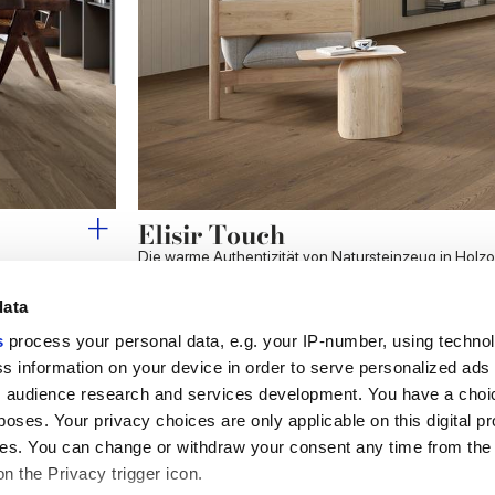
Elisir Touch
Die warme Authentizität von Natursteinzeug in Holzo
data
s
process your personal data, e.g. your IP-number, using techno
s information on your device in order to serve personalized ads
Nützliche Links
Rechtsraum
 audience research and services development. You have a choi
Mein Marca Corona
Verkaufsbedingungen
poses. Your privacy choices are only applicable on this digital p
Kontaktieren Sie uns
Cookies
s. You can change or withdraw your consent any time from the
Arbeiten Sie mit uns
Privacy
on the Privacy trigger icon.
Galerie Marca Corona
Ändern Sie Ihre getroffenen
Feinsteinzeug
Entscheidungen