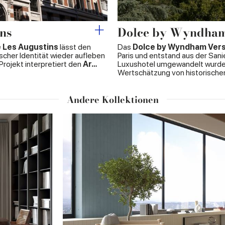
ins
Dolce by Wyndham 
e Les Augustins
lässt den
Das
Dolce by Wyndham Versa
cher Identität wieder aufleben
Paris und entstand aus der San
Projekt interpretiert den
Ar…
Luxushotel umgewandelt wurde. E
Wertschätzung von historisch
Andere Kollektionen