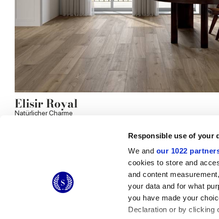
Elisir Royal
Natürlicher Charme
Responsible use of your 
We and
our 1022 partner
cookies to store and acces
© 2026 CERAMICHE MARCA CORONA S.P.A.
and content measurement,
Ceramiche Marca Corona
S.p.a. - P.IVA: IT00628160368
your data and for what pur
Via Emilia Romagna 7, 41049 Sassuolo (MO) Italy
you have made your choice
T: +39 0536 867200
Declaration or by clicking 