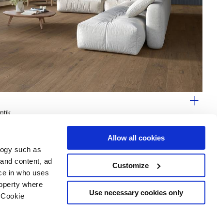
ptik
Allow all cookies
logy such as
 and content, ad
Customize
Dienstleistungen
Folgen Sie uns auf
ce in who uses
Download Bereich
roperty where
Professioneller Bereich
Use necessary cookies only
 Cookie
 Cookies-