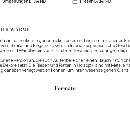
Umgebungen
Bilder HD
Fliesen
Bilder HD
NDER WÄRME
ch ein authentisches, ausdrucksstarkes und weich strukturiertes Fe
 von Intimität und Eleganz zu vermitteln und zeitgenössische Gesch
en- und Wandfliesen von Elisir stellen keramische Lösungen dar, die i
urierte Version an, die auch Außenbereichen einen Hauch natürlicher E
e Dekore setzt: Die Fliesen und Platten in Holzoptik sind mit Metallei
big daneben verlegt werden können, um ihren wesenseigenen Glanz 
Formate