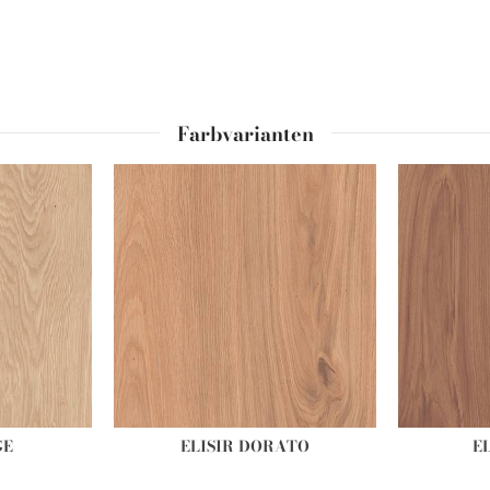
Farbvarianten
GE
ELISIR DORATO
E