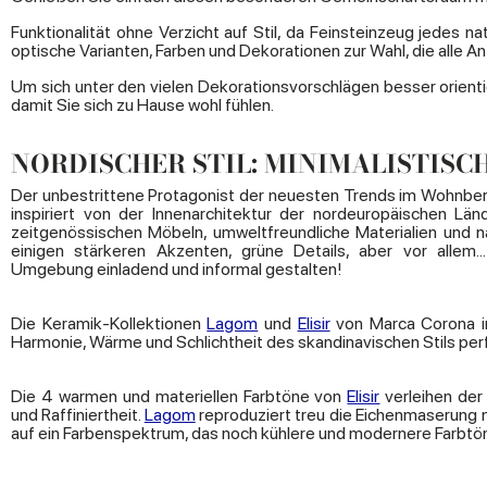
Funktionalität ohne Verzicht auf Stil, da Feinsteinzeug jedes n
optische Varianten, Farben und Dekorationen zur Wahl, die alle An
Um sich unter den vielen Dekorationsvorschlägen besser orienti
damit Sie sich zu Hause wohl fühlen.
NORDISCHER STIL: MINIMALISTISC
Der unbestrittene Protagonist der neuesten Trends im Wohnberei
inspiriert von der Innenarchitektur der nordeuropäischen Lä
zeitgenössischen Möbeln, umweltfreundliche Materialien und na
einigen stärkeren Akzenten, grüne Details, aber vor allem..
Umgebung einladend und informal gestalten!
Die Keramik-Kollektionen
Lagom
und
Elisir
von Marca Corona i
Harmonie, Wärme und Schlichtheit des skandinavischen Stils per
Die 4 warmen und materiellen Farbtöne von
Elisir
verleihen der
und Raffiniertheit.
Lagom
reproduziert treu die Eichenmaserung n
auf ein Farbenspektrum, das noch kühlere und modernere Farbtö