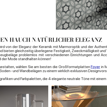
NEN HAUCH NATÜRLICHER ELEGANZ
 wird von der Eleganz der Keramik mit Marmoroptik und der Authent
d bieten gleichzeitig überlegene Festigkeit, Zweckmäßigkeit und Vi
nzeugbeläge problemlos mit verschiedenen Einrichtungen und A
d der Mode standhalten können!
estalten, wählen Sie am besten die Großformatplatten
Foyer
in M
 Boden- und Wandbelägen zu einem wirklich exklusiven Designvors
lgrafiken und Farbpaletten, die 4 elegante neutrale Töne mit ein