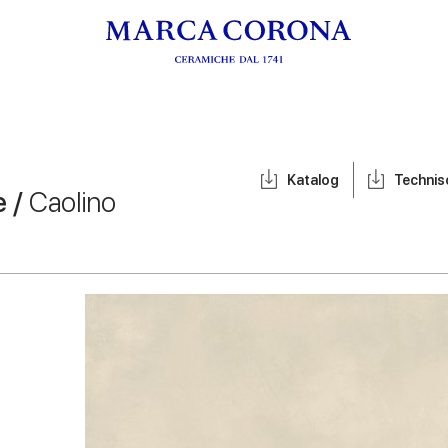
Katalog
Techni
e /
Caolino