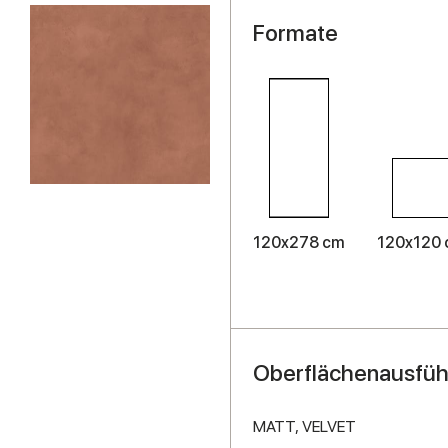
Formate
120x278 cm
120x120
Oberflächenausfü
MATT,
VELVET