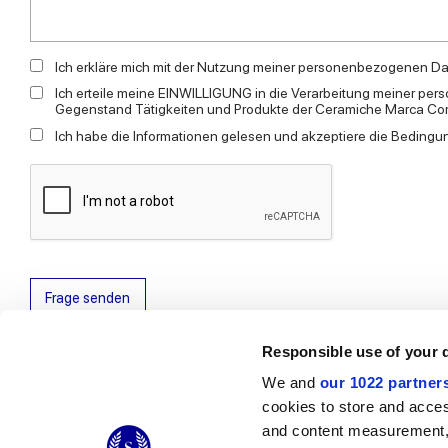
Ich erkläre mich mit der Nutzung meiner personenbezogenen D
Ich erteile meine EINWILLIGUNG in die Verarbeitung meiner 
Gegenstand Tätigkeiten und Produkte der Ceramiche Marca Coro
Ich habe die Informationen gelesen und akzeptiere die Bedingu
Frage senden
Responsible use of your 
We and
our 1022 partner
cookies to store and acces
© 2026 CERAMICHE MARCA CORONA S.P.A.
and content measurement,
Ceramiche Marca Corona
S.p.a. - P.IVA: IT00628160368