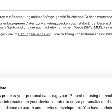
aten zur Bearbeitung meiner Anfrage gemäß Buchstabe C) der einversta
personenbezogenen Daten zu Marketingzwecken Buchstabe D)der
Datensch
na S.p.A. sind und die auch auf elektronischem Wege (SMS, MMS, Fax und
ngen, die im
Haftungsausschluss
für die Nutzung von Materialien und Bi
data
s
process your personal data, e.g. your IP-number, using techno
s information on your device in order to serve personalized ads
Nützliche Links
Rechtsraum
 audience research and services development. You have a choi