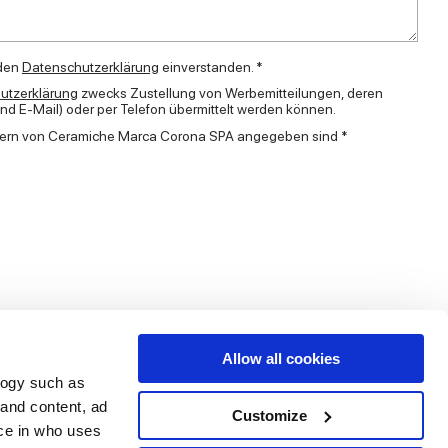
nden
Datenschutzerklärung
einverstanden. *
utzerklärung
zwecks Zustellung von Werbemitteilungen, deren
 E-Mail) oder per Telefon übermittelt werden können.
ldern von Ceramiche Marca Corona SPA angegeben sind *
Allow all cookies
logy such as
 and content, ad
Customize
Dienstleistungen
Folgen Sie uns auf
ce in who uses