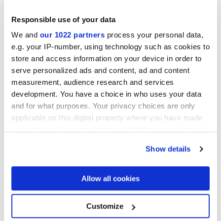
Responsible use of your data
We and
our 1022 partners
process your personal data,
e.g. your IP-number, using technology such as cookies to
store and access information on your device in order to
serve personalized ads and content, ad and content
measurement, audience research and services
development. You have a choice in who uses your data
and for what purposes. Your privacy choices are only
LITHORA GREIGE
LITHORA GREY
applicable on this digital property where you have made
your choices. You can change or withdraw your consent
Projekte
any time from the Cookie Declaration or by clicking on
Show details
the Privacy trigger icon.
If you allow, we would also like to:
Allow all cookies
Collect information about your geographical
location which can be accurate to within several
meters
Customize
Identify your device by actively scanning it for
specific characteristics (fingerprinting)