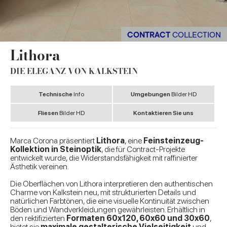
CONTRACT
COLLECTION
Lithora
DIE ELEGANZ VON KALKSTEIN
Technische
Info
Umgebungen
Bilder HD
Fliesen
Bilder HD
Kontaktieren Sie uns
Marca Corona präsentiert
Lithora
, eine
Feinsteinzeug-
Kollektion in Steinoptik
, die für Contract-Projekte
entwickelt wurde, die Widerstandsfähigkeit mit raffinierter
Ästhetik vereinen.
Die Oberflächen von Lithora interpretieren den authentischen
Charme von Kalkstein neu, mit strukturierten Details und
natürlichen Farbtönen, die eine visuelle Kontinuität zwischen
Böden und Wandverkleidungen gewährleisten. Erhältlich in
den rektifizierten
Formaten 60x120, 60x60 und 30x60
,
bietet sie
maximale gestalterische Vielseitigkeit
und