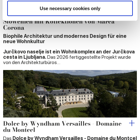
Wohnkomplex
Find out more about how your personal data is processed
Use necessary cookies only
Jurčkovo naselje: ein Wohnprojekt in
and set your preferences in the
details section
.
Slowenien mit Kollektionen von Marca
Corona
We use cookies to personalise content and ads, to
Biophile Architektur und modernes Design für eine
provide social media features and to analyse our traffic.
neue Wohnkultur
We also share information about your use of our site with
Jurčkovo naselje ist ein Wohnkomplex an der Jurčkova
our social media, advertising and analytics partners who
cesta in Ljubljana.
Das 2026 fertiggestellte Projekt wurde
may combine it with other information that you’ve
von den Architekturbüros…
provided to them or that they’ve collected from your use
of their services.
Dolce by Wyndham Versailles - Domaine
du Montcel
Das
Dolce by Wyndham Versailles - Domaine du Montcel