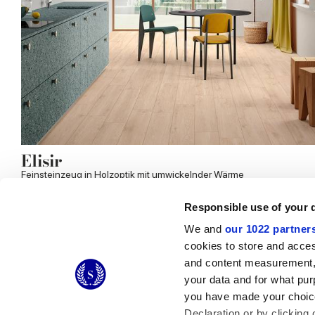
Elisir
Feinsteinzeug in Holzoptik mit umwickelnder Wärme
Responsible use of your 
We and
our 1022 partner
cookies to store and acces
© 2026 CERAMICHE MARCA CORONA S.P.A.
and content measurement,
Ceramiche Marca Corona
S.p.a. - P.IVA: IT00628160368
your data and for what pur
Via Emilia Romagna 7, 41049 Sassuolo (MO) Italy
you have made your choice
T: +39 0536 867200
Declaration or by clicking 