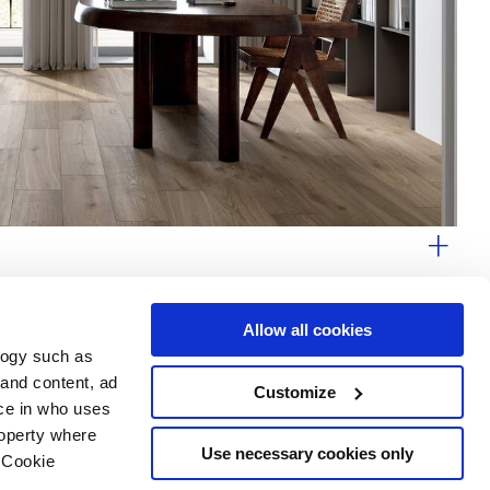
Allow all cookies
logy such as
 and content, ad
Customize
Dienstleistungen
Folgen Sie uns auf
ce in who uses
Download Bereich
roperty where
Professioneller Bereich
Use necessary cookies only
 Cookie
 Cookies-