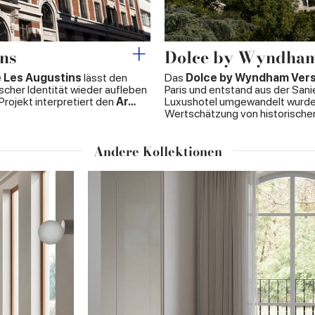
ins
Dolce by Wyndham 
e Les Augustins
lässt den
Das
Dolce by Wyndham Versa
cher Identität wieder aufleben
Paris und entstand aus der San
Projekt interpretiert den
Ar…
Luxushotel umgewandelt wurde. E
Wertschätzung von historisch
Andere Kollektionen