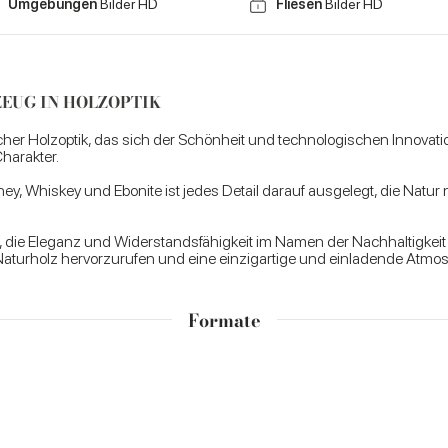
Umgebungen
Bilder HD
Fliesen
Bilder HD
EUG IN HOLZOPTIK
icher Holzoptik, das sich der Schönheit und technologischen Innovatio
harakter.
ey, Whiskey und Ebonite ist jedes Detail darauf ausgelegt, die Nat
 alle, die Eleganz und Widerstandsfähigkeit im Namen der Nachhaltigke
Naturholz hervorzurufen und eine einzigartige und einladende Atmo
Formate