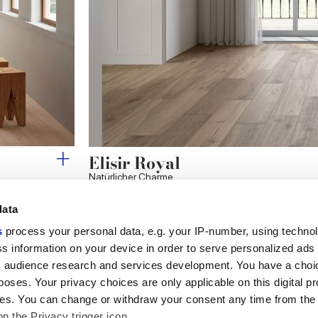
Elisir Royal
Natürlicher Charme
data
s
process your personal data, e.g. your IP-number, using techno
s information on your device in order to serve personalized ads
Nützliche Links
Rechtsraum
 audience research and services development. You have a choi
Mein Marca Corona
Verkaufsbedingungen
poses. Your privacy choices are only applicable on this digital p
Kontaktieren Sie uns
Cookies
s. You can change or withdraw your consent any time from the
Arbeiten Sie mit uns
Privacy
on the Privacy trigger icon.
Galerie Marca Corona
Ändern Sie Ihre getroffenen