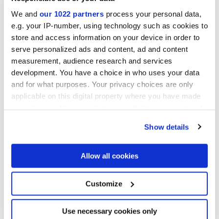
ELISIR ROYAL BEIGE
ELISIR ROYAL DORATO
We and
our 1022 partners
process your personal data,
e.g. your IP-number, using technology such as cookies to
store and access information on your device in order to
serve personalized ads and content, ad and content
measurement, audience research and services
development. You have a choice in who uses your data
and for what purposes. Your privacy choices are only
applicable on this digital property where you have made
your choices. You can change or withdraw your consent
any time from the Cookie Declaration or by clicking on
ELISIR ROYAL FUME'
ELISIR ROYAL CASTANO
Show details
the Privacy trigger icon.
Projekte
If you allow, we would also like to:
Allow all cookies
Collect information about your geographical
location which can be accurate to within several
meters
Customize
Identify your device by actively scanning it for
specific characteristics (fingerprinting)
Find out more about how your personal data is processed
Use necessary cookies only