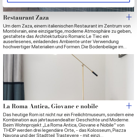
and set your preferences in the
details section
.
Restaurant Zaza
We use cookies to personalise content and ads, to
provide social media features and to analyse our traffic.
Um dem Zaza, einem italienischen Restaurant im Zentrum von
We also share information about your use of our site with
Montévrain, eine einzigartige, moderne Atmosphäre zu geben,
gestaltete das Architekturbüro Romaric Le Tiec ein
our social media, advertising and analytics partners who
auserlesenes, einladendes Ambiente unter Verwendung
may combine it with other information that you’ve
hochwertiger Materialien und Formen. Die Bodenbeläge im…
provided to them or that they’ve collected from your use
of their services.
La Roma Antica, Giovane e nobile
Das heutige Rom ist nicht nur ein Freilichtmuseum, sondern eine
Kombination aus jahrtausendealter Geschichte und Moderne.
Beim Wohnprojekt „La Roma Antica, Giovane e Nobile“ von
THDP werden drei legendäre Orte, - das Kolosseum, Piazza
Navona und der Stadtteil Trastevere - mit einzi…