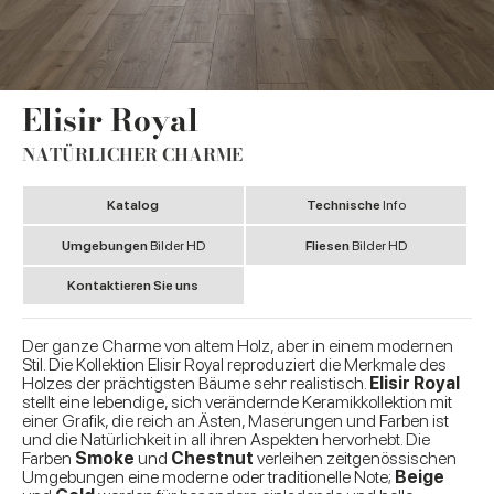
Elisir Royal
NATÜRLICHER CHARME
Katalog
Technische
Info
Umgebungen
Bilder HD
Fliesen
Bilder HD
Kontaktieren Sie uns
Der ganze Charme von altem Holz, aber in einem modernen
Stil. Die Kollektion Elisir Royal reproduziert die Merkmale des
Holzes der prächtigsten Bäume sehr realistisch.
Elisir Royal
stellt eine lebendige, sich verändernde Keramikkollektion mit
einer Grafik, die reich an Ästen, Maserungen und Farben ist
und die Natürlichkeit in all ihren Aspekten hervorhebt. Die
Farben
Smoke
und
Chestnut
verleihen zeitgenössischen
Umgebungen eine moderne oder traditionelle Note;
Beige