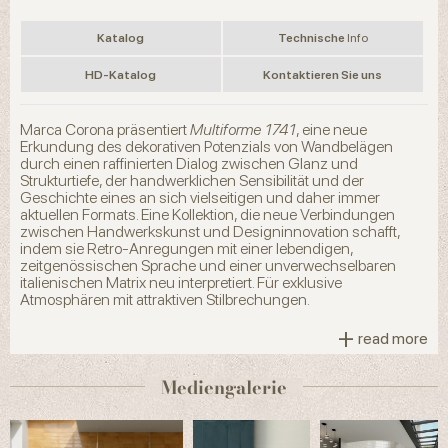
Katalog
Technische
Info
HD-Katalog
Kontaktieren Sie uns
Marca Corona präsentiert
Multiforme 1741
, eine neue
Erkundung des dekorativen Potenzials von Wandbelägen
durch einen raffinierten Dialog zwischen Glanz und
Strukturtiefe, der handwerklichen Sensibilität und der
Geschichte eines an sich vielseitigen und daher immer
aktuellen Formats. Eine Kollektion, die neue Verbindungen
zwischen Handwerkskunst und Designinnovation schafft,
indem sie Retro-Anregungen mit einer lebendigen,
zeitgenössischen Sprache und einer unverwechselbaren
italienischen Matrix neu interpretiert. Für exklusive
Atmosphären mit attraktiven Stilbrechungen.
+
Acht Farben mit eigenem Akzent leuchten in einem
read more
hochglänzenden Material, das Oberflächen eine realistische
Textur und einen lebendigen Glanz verleiht. Die Effekte werden
Mediengalerie
durch eine konkave Struktur mit maschinell bearbeiteten Ecken
noch lebendiger und tiefer, die den einzigartigen Geschmack
der handgefertigten Unvollkommenheiten wiederherstellt und
das Gefühl der Bewegung und des Glanzes noch weiter