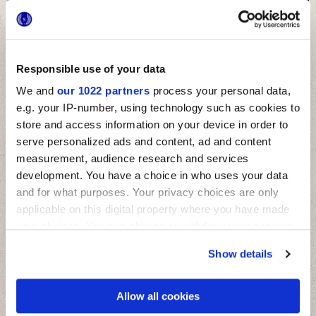
Responsible use of your data
MULTIFORME AGATA
MULTIFORME OSSIDIANA
We and
our 1022 partners
process your personal data,
e.g. your IP-number, using technology such as cookies to
store and access information on your device in order to
DEKORE UND MOSAIKE
serve personalized ads and content, ad and content
measurement, audience research and services
development. You have a choice in who uses your data
Andere Dekore
and for what purposes. Your privacy choices are only
applicable on this digital property where you have made
your choices. You can change or withdraw your consent
any time from the Cookie Declaration or by clicking on
Show details
the Privacy trigger icon.
If you allow, we would also like to:
Allow all cookies
Collect information about your geographical