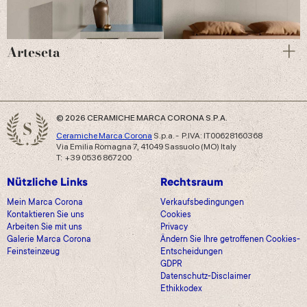
Arteseta
© 2026 CERAMICHE MARCA CORONA S.P.A.
Ceramiche Marca Corona
S.p.a. - P.IVA: IT00628160368
Via Emilia Romagna 7, 41049 Sassuolo (MO) Italy
T: +39 0536 867200
Nützliche Links
Rechtsraum
Mein Marca Corona
Verkaufsbedingungen
Kontaktieren Sie uns
Cookies
Arbeiten Sie mit uns
Privacy
Galerie Marca Corona
Ändern Sie Ihre getroffenen Cookies-
Feinsteinzeug
Entscheidungen
GDPR
Datenschutz-Disclaimer
Ethikkodex