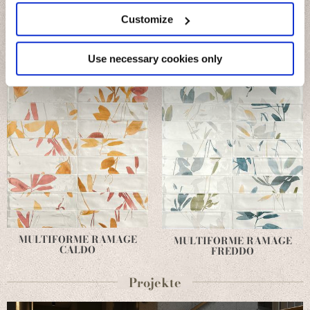
location which can be accurate to within several
meters
Customize
Identify your device by actively scanning it for
specific characteristics (fingerprinting)
Find out more about how your personal data is processed
Use necessary cookies only
and set your preferences in the
details section
.
We use cookies to personalise content and ads, to
provide social media features and to analyse our traffic.
We also share information about your use of our site with
our social media, advertising and analytics partners who
may combine it with other information that you’ve
provided to them or that they’ve collected from your use
of their services.
MULTIFORME RAMAGE
MULTIFORME RAMAGE
CALDO
FREDDO
Projekte