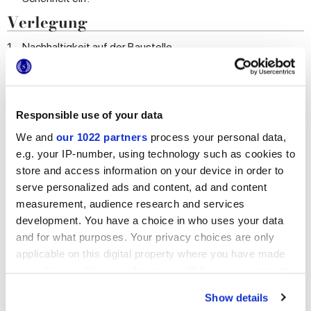
Verlegung
1.
Nachhaltigkeit auf der Baustelle
2.
Technische Vorsichtsmaßnahmen vor der Verlegung
3.
Technische Hinweise für die Verlegung
4.
Wie viele Keramikfliesen sollte ich bestellen?
Responsible use of your data
5.
Welche Klebstoffe sind für meine Böden und
We and
our 1022 partners
process your personal data,
Wandverkleidungen am besten geeignet?
e.g. your IP-number, using technology such as cookies to
6.
Welche Fugenmassen sind für mein Projekt am besten
store and access information on your device in order to
geeignet?
serve personalized ads and content, ad and content
7.
Welche Größe und Farbe soll ich für die Fugen wählen?
measurement, audience research and services
8.
Welche Verlegemuster und Materialkombinationen sind ich
development. You have a choice in who uses your data
mit den Fliesen von Marca Corona möglich?
and for what purposes. Your privacy choices are only
9.
Technische Hinweise für den Zeitraum nach der Verlegung:
applicable on this digital property where you have made
Grundreinigung nach der Verlegung
your choices. You can change or withdraw your consent
Reinigung
any time from the Cookie Declaration or by clicking on
Show details
1.
Was muss ich tun, damit meine Fliesen immer sauber und
the Privacy trigger icon.