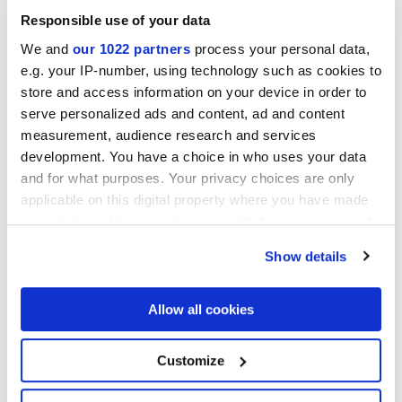
Responsible use of your data
We and
our 1022 partners
process your personal data,
Kollektionen Ihres Interesses
e.g. your IP-number, using technology such as cookies to
store and access information on your device in order to
serve personalized ads and content, ad and content
measurement, audience research and services
development. You have a choice in who uses your data
and for what purposes. Your privacy choices are only
applicable on this digital property where you have made
your choices. You can change or withdraw your consent
any time from the Cookie Declaration or by clicking on
Show details
the Privacy trigger icon.
If you allow, we would also like to:
Allow all cookies
Collect information about your geographical
location which can be accurate to within several
meters
Customize
Ich erkläre mich mit der Nutzung meiner personenbezogenen
Identify your device by actively scanning it for
Daten zur Bearbeitung meiner Anfrage gemäß Buchstabe C) der
specific characteristics (fingerprinting)
einverstanden
Datenschutzerklärung
einverstanden. *