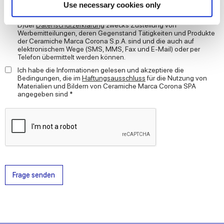
Find out more about how your personal data is processed
Use necessary cookies only
Ich erteile meine EINWILLIGUNG in die Verarbeitung meiner
and set your preferences in the
details section
.
personenbezogenen Daten zu Marketingzwecken Buchstabe
D)der
Datenschutzerklärung
zwecks Zustellung von
Werbemitteilungen, deren Gegenstand Tätigkeiten und Produkte
We use cookies to personalise content and ads, to
der Ceramiche Marca Corona S.p.A. sind und die auch auf
elektronischem Wege (SMS, MMS, Fax und E-Mail) oder per
provide social media features and to analyse our traffic.
Telefon übermittelt werden können.
We also share information about your use of our site with
Ich habe die Informationen gelesen und akzeptiere die
our social media, advertising and analytics partners who
Bedingungen, die im
Haftungsausschluss
für die Nutzung von
Materialien und Bildern von Ceramiche Marca Corona SPA
may combine it with other information that you’ve
angegeben sind *
provided to them or that they’ve collected from your use
of their services.
Frage senden