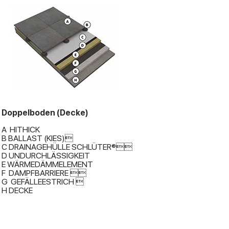
Doppelboden (Decke)
A HITHICK
B BALLAST (KIES)
C DRAINAGEHÜLLE SCHLÜTER®
D UNDURCHLÄSSIGKEIT
E WÄRMEDÄMMELEMENT
F DAMPFBARRIERE 
G GEFÄLLEESTRICH 
H DECKE