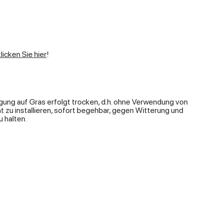
klicken Sie hier
!
legung auf Gras erfolgt trocken, d.h. ohne Verwendung von
 zu installieren, sofort begehbar, gegen Witterung und
 halten.