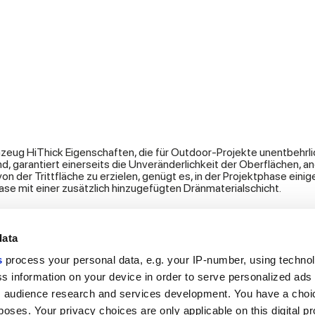
ug HiThick Eigenschaften, die für Outdoor-Projekte unentbehrlich 
d, garantiert einerseits die Unveränderlichkeit der Oberflächen,
n der Trittfläche zu erzielen, genügt es, in der Projektphase eini
se mit einer zusätzlich hinzugefügten Dränmaterialschicht.
data
s
process your personal data, e.g. your IP-number, using techno
s information on your device in order to serve personalized ads
Nützliche Links
Rechtsraum
 audience research and services development. You have a choi
Mein Marca Corona
Verkaufsbedingungen
poses. Your privacy choices are only applicable on this digital p