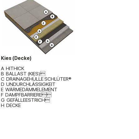
Kies (Decke)
A HITHICK
B BALLAST (KIES)
C DRAINAGEHÜLLE SCHLÜTER®
D UNDURCHLÄSSIGKEIT
E WÄRMEDÄMMELEMENT
F DAMPFBARRIERE
G GEFÄLLEESTRICH
H DECKE