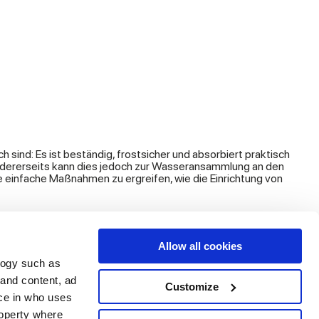
sind: Es ist beständig, frostsicher und absorbiert praktisch
 andererseits kann dies jedoch zur Wasseransammlung an den
ge einfache Maßnahmen zu ergreifen, wie die Einrichtung von
Allow all cookies
logy such as
 and content, ad
Customize
Dienstleistungen
Folgen Sie uns auf
ce in who uses
Download Bereich
roperty where