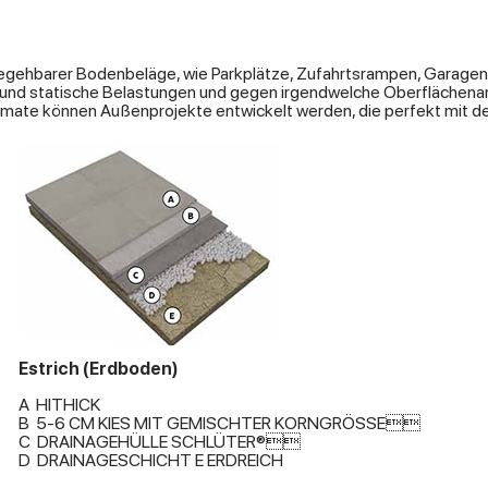
d begehbarer Bodenbeläge, wie Parkplätze, Zufahrtsrampen, Garag
und statische Belastungen und gegen irgendwelche Oberflächenang
rmate können Außenprojekte entwickelt werden, die perfekt mit de
Estrich (Erdboden)
A HITHICK
B 5-6 CM KIES MIT GEMISCHTER KORNGRÖSSE
C DRAINAGEHÜLLE SCHLÜTER®
D DRAINAGESCHICHT E ERDREICH