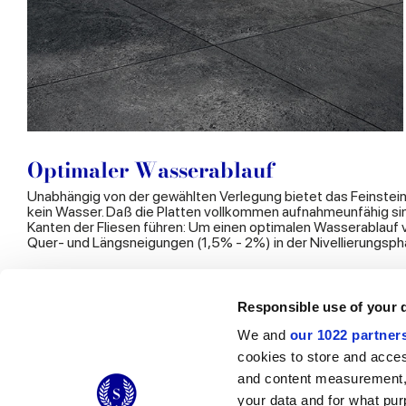
Optimaler Wasserablauf
Unabhängig von der gewählten Verlegung bietet das Feinsteinze
kein Wasser. Daß die Platten vollkommen aufnahmeunfähig sin
Kanten der Fliesen führen: Um einen optimalen Wasserablauf vo
Quer- und Längsneigungen (1,5% - 2%) in der Nivellierungspha
Responsible use of your 
We and
our 1022 partner
cookies to store and acces
© 2026 CERAMICHE MARCA CORONA S.P.A.
and content measurement,
Ceramiche Marca Corona
S.p.a. - P.IVA: IT00628160368
your data and for what pur