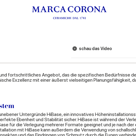
schau das Video
 und fortschrittliches Angebot, das die spezifischen Bedürfnisse 
hnische Exzellenz mit einer äußerst vielseitigen Planungsfähigkei
stem
 unebener Untergründe HiBase, ein innovatives Höheninstallationss
rfekte Ebenheit und Stabilität sicher. HiBase ist während der Verle
iBase für die Verlegung mehrerer Formate geeignet und je nach der
stallation mit HiBase kann außerdem die Verwendung von schallsch
Insekten und das Eindringen von Schmutz durch die Fugen verhinde