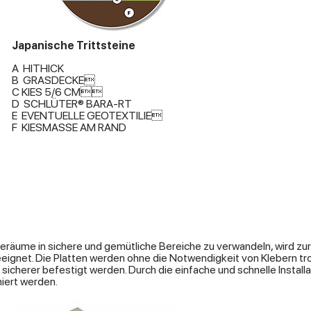
Japanische Trittsteine
A HITHICK
B GRASDECKE
C KIES 5/6 CM
D SCHLÜTER® BARA-RT
E EVENTUELLE GEOTEXTILIE
F KIESMASSE AM RAND
ume in sichere und gemütliche Bereiche zu verwandeln, wird zur 
eeignet. Die Platten werden ohne die Notwendigkeit von Klebern t
 sicherer befestigt werden. Durch die einfache und schnelle Install
iert werden.