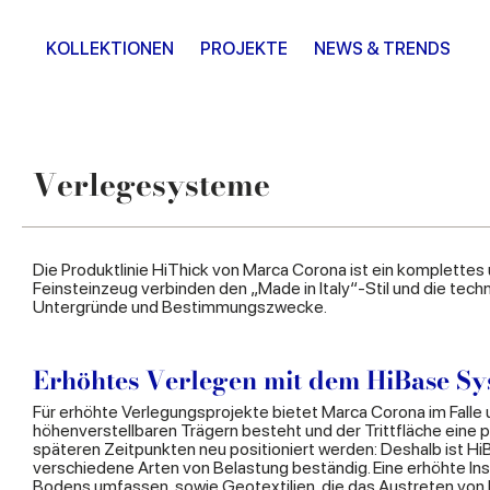
KOLLEKTIONEN
PROJEKTE
NEWS & TRENDS
Verlegesysteme
Die Produktlinie HiThick von Marca Corona ist ein komplettes
Feinsteinzeug verbinden den „Made in Italy“-Stil und die tec
Untergründe und Bestimmungszwecke.
Erhöhtes Verlegen mit dem HiBase Sy
Für erhöhte Verlegungsprojekte bietet Marca Corona im Falle
höhenverstellbaren Trägern besteht und der Trittfläche eine pe
späteren Zeitpunkten neu positioniert werden: Deshalb ist H
verschiedene Arten von Belastung beständig. Eine erhöhte In
Bodens umfassen, sowie Geotextilien, die das Austreten von 