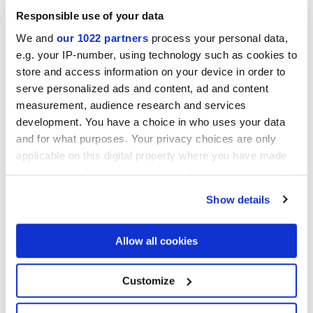
Responsible use of your data
We and
our 1022 partners
process your personal data,
Kollektionen Ihres Interesses
e.g. your IP-number, using technology such as cookies to
store and access information on your device in order to
serve personalized ads and content, ad and content
measurement, audience research and services
development. You have a choice in who uses your data
and for what purposes. Your privacy choices are only
applicable on this digital property where you have made
your choices. You can change or withdraw your consent
any time from the Cookie Declaration or by clicking on
Show details
the Privacy trigger icon.
If you allow, we would also like to:
Allow all cookies
Collect information about your geographical
location which can be accurate to within several
meters
Customize
Ich erkläre mich mit der Nutzung meiner personenbezogenen
Identify your device by actively scanning it for
Daten zur Bearbeitung meiner Anfrage gemäß Buchstabe C) der
specific characteristics (fingerprinting)
einverstanden
Datenschutzerklärung
einverstanden. *