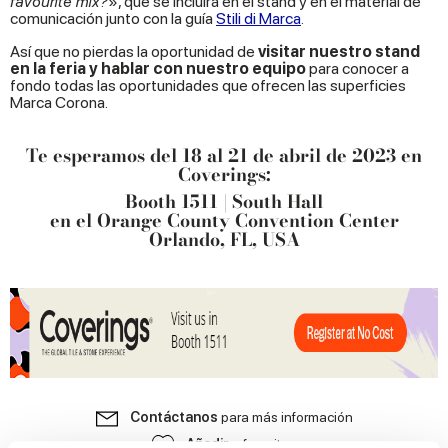
favourite mix?
», que se incluirá en el stand y en el material de
comunicación junto con la guía
Stili di Marca
.
Así que no pierdas la oportunidad de
visitar nuestro stand
en la feria y hablar con nuestro equipo
para conocer a
fondo todas las oportunidades que ofrecen las superficies
Marca Corona.
Te esperamos del 18 al 21 de abril de 2023 en
Coverings:
Booth 1511 | South Hall
en el Orange County Convention Center
Orlando, FL, USA
Contáctanos
para más información
Añadir
a favoritos