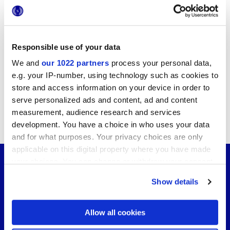
Compartir
este Artículo
Inscríbete
a la newsletter
Responsible use of your data
¿Deseas mantenerte al tanto de
las novedades Marca Corona?
We and
our 1022 partners
process your personal data,
Suscríbete a nuestro boletín informativo
e.g. your IP-number, using technology such as cookies to
store and access information on your device in order to
serve personalized ads and content, ad and content
measurement, audience research and services
También podría interesarte...
development. You have a choice in who uses your data
and for what purposes. Your privacy choices are only
applicable on this digital property where you have made
your choices. You can change or withdraw your consent
any time from the Cookie Declaration or by clicking on
Show details
the Privacy trigger icon.
If you allow, we would also like to:
Allow all cookies
Collect information about your geographical