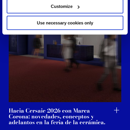
location which can be accurate to within several
meters
Customize
Identify your device by actively scanning it for
specific characteristics (fingerprinting)
Find out more about how your personal data is processed
Use necessary cookies only
and set your preferences in the
details section
.
We use cookies to personalise content and ads, to
provide social media features and to analyse our traffic.
We also share information about your use of our site with
our social media, advertising and analytics partners who
may combine it with other information that you’ve
provided to them or that they’ve collected from your use
of their services.
Hacia Cersaie 2026 con Marca
Corona: novedades, conceptos y
adelantos en la feria de la cerámica.