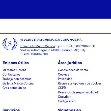
© 2026 CERAMICHE MARCA CORONA S.P.A.
Ceramiche Marca Corona
S.p.a. - P.IVA: IT00628160368
Via Emilia Romagna 7, 41049 Sassuolo (MO) Italy
T: +39 0536 867200
Enlaces útiles
Área jurídica
Mi Marca Corona
Condiciones de venta
Contáctenos
Cookies
Trabaja con nosotros
Privacidad
Galleria Marca Corona
Revise sus opciones de cookies
Gres porcelánico
GDPR
Descargo de responsabilidad
Copyright
Código ético
Servicios
Síguenos en