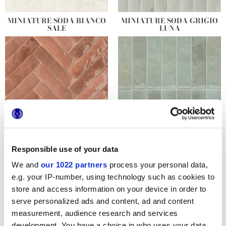
MINIATURE SODA BIANCO
MINIATURE SODA GRIGIO
SALE
LUNA
MINIATURE SODA ROSA
MINIATURE SODA VERDE
Responsible use of your data
CORALLO
PERLA
We and
our 1022 partners
process your personal data,
e.g. your IP-number, using technology such as cookies to
store and access information on your device in order to
serve personalized ads and content, ad and content
measurement, audience research and services
development. You have a choice in who uses your data