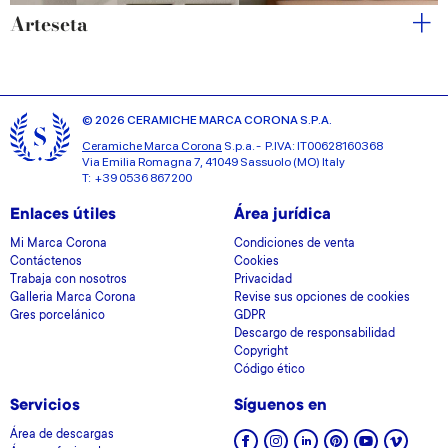
Arteseta
© 2026 CERAMICHE MARCA CORONA S.P.A.
Ceramiche Marca Corona
S.p.a. - P.IVA: IT00628160368
Via Emilia Romagna 7, 41049 Sassuolo (MO) Italy
T: +39 0536 867200
Enlaces útiles
Área jurídica
Mi Marca Corona
Condiciones de venta
Contáctenos
Cookies
Trabaja con nosotros
Privacidad
Galleria Marca Corona
Revise sus opciones de cookies
Gres porcelánico
GDPR
Descargo de responsabilidad
Copyright
Código ético
Servicios
Síguenos en
Área de descargas