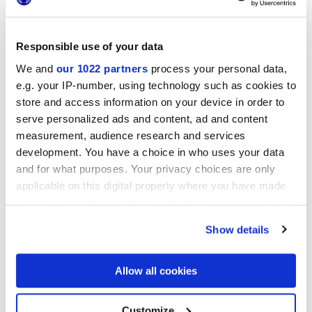
MINIATURE FREGIO
MINIATURE FREGIO VERDE
BIANCO NATURALE
MAIOLICA
Responsible use of your data
We and
our 1022 partners
process your personal data,
e.g. your IP-number, using technology such as cookies to
store and access information on your device in order to
serve personalized ads and content, ad and content
measurement, audience research and services
development. You have a choice in who uses your data
and for what purposes. Your privacy choices are only
applicable on this digital property where you have made
your choices. You can change or withdraw your consent
MINIATURE FREGIO BLU
MINIATURE FREGIO NERO
MAIOLICA
MAIOLICA
any time from the Cookie Declaration or by clicking on
Show details
the Privacy trigger icon.
Proyectos
If you allow, we would also like to:
Allow all cookies
Collect information about your geographical
location which can be accurate to within several
meters
Customize