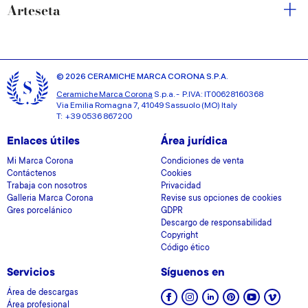
Arteseta
© 2026 CERAMICHE MARCA CORONA S.P.A.
Ceramiche Marca Corona
S.p.a. - P.IVA: IT00628160368
Via Emilia Romagna 7, 41049 Sassuolo (MO) Italy
T: +39 0536 867200
Enlaces útiles
Área jurídica
Mi Marca Corona
Condiciones de venta
Contáctenos
Cookies
Trabaja con nosotros
Privacidad
Galleria Marca Corona
Revise sus opciones de cookies
Gres porcelánico
GDPR
Descargo de responsabilidad
Copyright
Código ético
Servicios
Síguenos en
Área de descargas
Área profesional