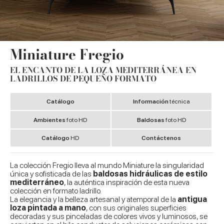
Miniature Fregio
EL ENCANTO DE LA LOZA MEDITERRÁNEA EN
LADRILLOS DE PEQUEÑO FORMATO
Catálogo
Información
técnica
Ambientes
foto HD
Baldosas
foto HD
Catálogo
HD
Contáctenos
La colección Fregio lleva al mundo Miniature la singularidad
única y sofisticada de las
baldosas hidráulicas de estilo
mediterráneo
, la auténtica inspiración de esta nueva
colección en formato ladrillo.
La elegancia y la belleza artesanal y atemporal de la
antigua
loza pintada a mano
, con sus originales superficies
decoradas y sus pinceladas de colores vivos y luminosos, se