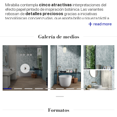
Mirabilia contempla
cinco atractivas
interpretaciones del
efecto papel pintado de inspiración botánica. Las variantes
rebosan de
detalles preciosos
gracias a iniciativas
tecnológicas concienzudas, que aporta brillo y riqueza táctil a
+
las superficies. Los elementos se han cuidado hasta el más
read more
mínimo detalle para vestir y decorar los ambientes con un
toque de elegancia creativa.
Galería de medios
En su riqueza expresiva, Mirabilia está expresamente diseñada
para ofrecer
combinaciones armoniosas con las
numerosas colecciones de Marca Corona
. Desde
efectos materiales naturales, como el efecto piedra, madera o
mármol, hasta las superficies de matriz urbana, como la
reinterpretación de resina y cemento, pasando por propuestas
inspiradas en las últimas tendencias en diseño.
Formatos