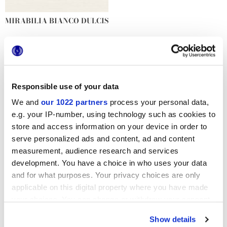
MIRABILIA BIANCO DULCIS
DECORACIONES Y MOSAICOS
Responsible use of your data
Otras decoraciones
We and
our 1022 partners
process your personal data,
e.g. your IP-number, using technology such as cookies to
store and access information on your device in order to
serve personalized ads and content, ad and content
measurement, audience research and services
development. You have a choice in who uses your data
MIRABILIA CLOROFILLA
MIRABILIA CORAL JUNGLE
and for what purposes. Your privacy choices are only
applicable on this digital property where you have made
your choices. You can change or withdraw your consent
any time from the Cookie Declaration or by clicking on
Show details
MIRABILIA FLORAL BAY
MIRABILIA FLORAL
the Privacy trigger icon.