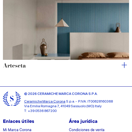
Arteseta
© 2026 CERAMICHE MARCA CORONA S.P.A.
Ceramiche Marca Corona
S.p.a. - P.IVA: IT00628160368
Via Emilia Romagna 7, 41049 Sassuolo (MO) Italy
T: +39 0536 867200
Enlaces útiles
Área jurídica
Mi Marca Corona
Condiciones de venta