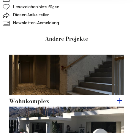
our social media, advertising and analytics partners who
Lesezeichen
hinzufügen
may combine it with other information that you’ve
Diesen
Artikel teilen
provided to them or that they’ve collected from your use
Newsletter-Anmeldung
of their services.
Andere Projekte
Wohnkomplex