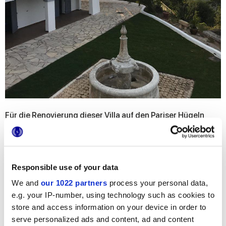
Für die Renovierung dieser Villa auf den Pariser Hügeln
wurden die Keramikoberflächen von Marca Corona mit
verschiedenen ästhetischen Wirkungen gewählt. Die
eleganten Leisten der Serie
Prestige
veredeln die
Außenbereiche, von der wunderbaren Aussichtsterrasse
mit Schwimmbecken und Grillbereich bis hin zum Garten
und Bogengang rundherum. Unsere Feinsteinzeugfliesen
Responsible use of your data
verleihen auch den Innenräumen Stil: Während in der
We and
our 1022 partners
process your personal data,
Küche die Fußböden
Springstone
mit ihrem
authentischen Look zu finden sind, zeichnet sich das
e.g. your IP-number, using technology such as cookies to
Wohnzimmer durch die grafischen Dekorationen von
store and access information on your device in order to
Lagom
aus – eindeutig moderne Keramik mit Holzoptik. Im
Mittelpunkt des Schlafbereichs steht die Kollektion
4D
, die
serve personalized ads and content, ad and content