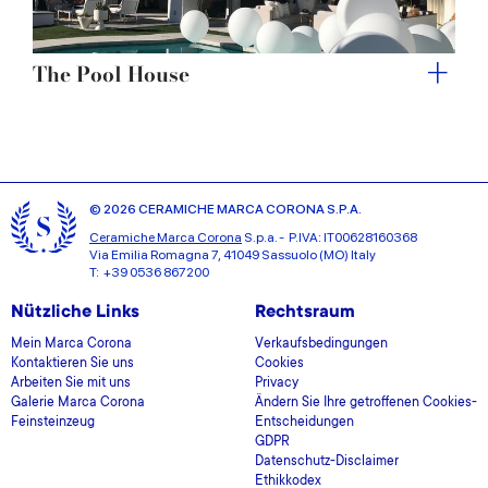
The Pool House
© 2026 CERAMICHE MARCA CORONA S.P.A.
Ceramiche Marca Corona
S.p.a. - P.IVA: IT00628160368
Via Emilia Romagna 7, 41049 Sassuolo (MO) Italy
T: +39 0536 867200
Nützliche Links
Rechtsraum
Mein Marca Corona
Verkaufsbedingungen
Kontaktieren Sie uns
Cookies
Arbeiten Sie mit uns
Privacy
Galerie Marca Corona
Ändern Sie Ihre getroffenen Cookies-
Feinsteinzeug
Entscheidungen
GDPR
Datenschutz-Disclaimer
Ethikkodex