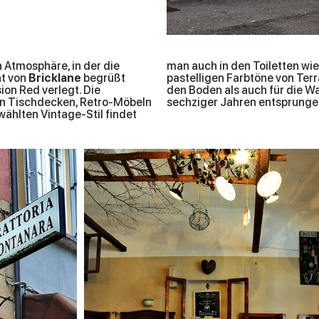
n Atmosphäre, in der die
man auch in den Toiletten wie
ät von
Bricklane
begrüßt
pastelligen Farbtöne von Terra treffen. Das Dekor Giglio in Grautönen, das hier sowohl für
ion Red verlegt. Die
t einem Film aus den
len Tischdecken, Retro-Möbeln
sechziger Jahren entsprungen
ählten Vintage-Stil findet