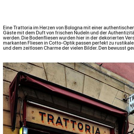
Eine Trattoria im Herzen von Bologna mit einer authentische
Gäste mit dem Duft von frischen Nudeln und der Authentizit
werden. Die Bodenfliesen wurden hier in der dekorierten Vers
den Boden als auch für die Wand verwendet wurde, scheint direk
markanten Fliesen in Cotto-Optik passen perfekt zu rustika
und dem zeitlosen Charme der vielen Bilder. Den bewusst gew