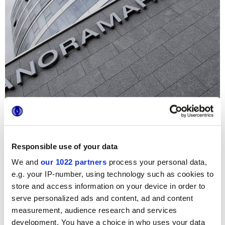
Responsible use of your data
We and
our 1022 partners
process your personal data,
ür das neue 4-Sterne-Hotel in Dornbirn hat die berühmte
e.g. your IP-number, using technology such as cookies to
Sheraton-Kette die eleganten Fliesen der Kollektion
Matrix
gewählt: Der reizvolle, authentische Charakter dieser
store and access information on your device in order to
Keramik in Steinoptik wird zum Hingucker im
serve personalized ads and content, ad and content
Wellnessbereich, sowohl im Innen- als auch im
Außenbereich. In der extrastarken Ausführung ist Matrix
measurement, audience research and services
Beige auch im Außenbereit eine gute Lösung. Sie sorgt für
development. You have a choice in who uses your data