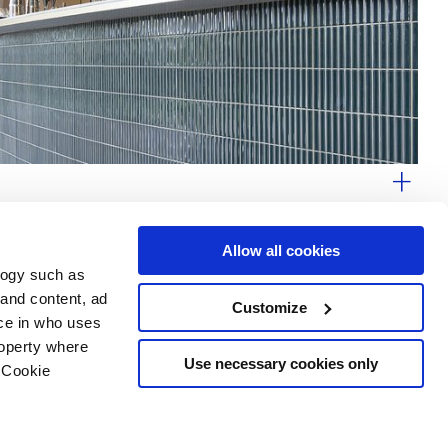
Allow all cookies
logy such as
 and content, ad
Customize
Dienstleistungen
Folgen Sie uns auf
ce in who uses
Download Bereich
roperty where
Professioneller Bereich
Use necessary cookies only
 Cookie
 Cookies-