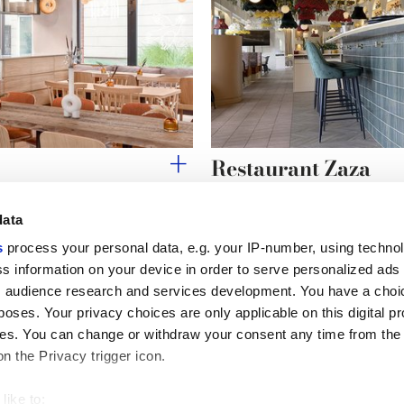
Restaurant Zaza
data
s
process your personal data, e.g. your IP-number, using techno
s information on your device in order to serve personalized ads
Nützliche Links
Rechtsraum
 audience research and services development. You have a choi
Mein Marca Corona
Verkaufsbedingungen
poses. Your privacy choices are only applicable on this digital p
Kontaktieren Sie uns
Cookies
s. You can change or withdraw your consent any time from the
Arbeiten Sie mit uns
Privacy
on the Privacy trigger icon.
Galerie Marca Corona
Ändern Sie Ihre getroffenen
Feinsteinzeug
Entscheidungen
GDPR
like to: