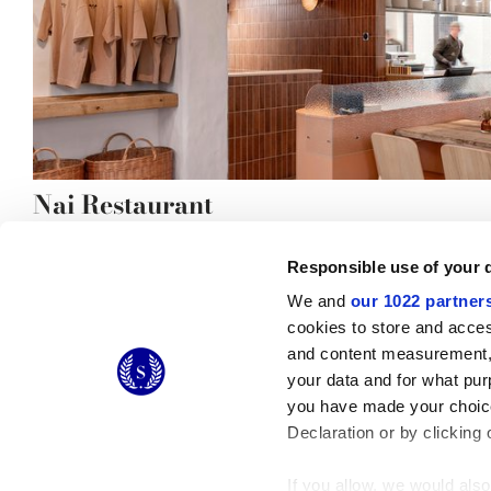
Nai Restaurant
Responsible use of your 
We and
our 1022 partner
cookies to store and acces
© 2026 CERAMICHE MARCA CORONA S.P.A.
and content measurement,
Ceramiche Marca Corona
S.p.a. - P.IVA: IT00628160368
your data and for what pur
Via Emilia Romagna 7, 41049 Sassuolo (MO) Italy
you have made your choice
T: +39 0536 867200
Declaration or by clicking 
If you allow, we would also 