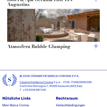
Augustins
Atmosfera Bubble Glamping
© 2026 CERAMICHE MARCA CORONA S.P.A.
Ceramiche Marca Corona
S.p.a. - P.IVA: IT00628160368
Via Emilia Romagna 7, 41049 Sassuolo (MO) Italy
T: +39 0536 867200
Nützliche Links
Rechtsraum
Mein Marca Corona
Verkaufsbedingungen