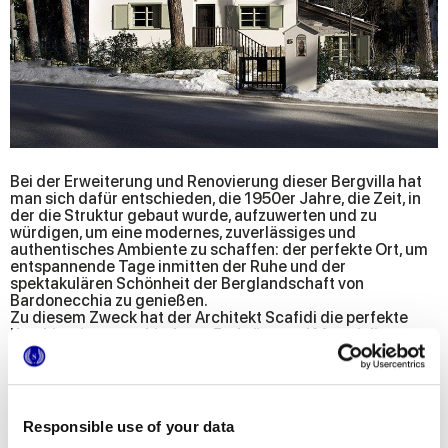
Bei der Erweiterung und Renovierung dieser Bergvilla hat
man sich dafür entschieden, die 1950er Jahre, die Zeit, in
der die Struktur gebaut wurde, aufzuwerten und zu
würdigen, um eine modernes, zuverlässiges und
authentisches Ambiente zu schaffen: der perfekte Ort, um
entspannende Tage inmitten der Ruhe und der
spektakulären Schönheit der Berglandschaft von
Bardonecchia zu genießen.
Zu diesem Zweck hat der Architekt Scafidi die perfekte
Kombination verschiedener Farbtöne und Materialien
genauestens studiert. Das Ergebnis ist ein wahres
Schmuckstück der Innenarchitektur: Die freiliegenden
Holzbalken und die neutralen Farben der Einrichtung
harmonieren perfekt mit den Pastellfarben der Wände und
mit moderneren und fesselnden Details und
Responsible use of your data
Ausstattungen, wie der eleganten freiliegenden Dusche