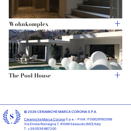
Wohnkomplex
The Pool House
© 2026 CERAMICHE MARCA CORONA S.P.A.
Ceramiche Marca Corona
S.p.a. - P.IVA: IT00628160368
Via Emilia Romagna 7, 41049 Sassuolo (MO) Italy
T: +39 0536 867200