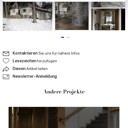
We use cookies to personalise content and ads, to
provide social media features and to analyse our traffic.
We also share information about your use of our site with
our social media, advertising and analytics partners who
may combine it with other information that you’ve
provided to them or that they’ve collected from your use
of their services.
Kontaktieren
Sie uns für nähere Infos
Lesezeichen
hinzufügen
Diesen
Artikel teilen
Newsletter-Anmeldung
Andere Projekte