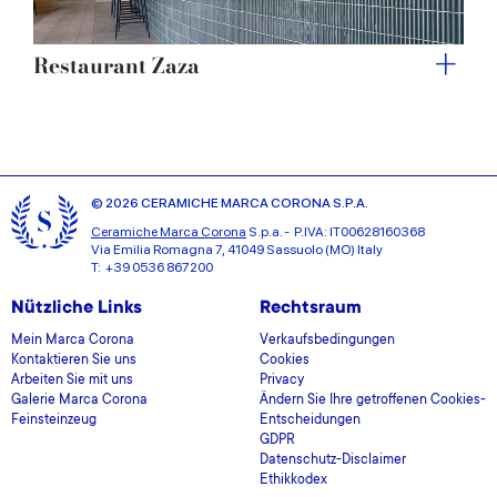
Restaurant Zaza
© 2026 CERAMICHE MARCA CORONA S.P.A.
Ceramiche Marca Corona
S.p.a. - P.IVA: IT00628160368
Via Emilia Romagna 7, 41049 Sassuolo (MO) Italy
T: +39 0536 867200
Nützliche Links
Rechtsraum
Mein Marca Corona
Verkaufsbedingungen
Kontaktieren Sie uns
Cookies
Arbeiten Sie mit uns
Privacy
Galerie Marca Corona
Ändern Sie Ihre getroffenen Cookies-
Feinsteinzeug
Entscheidungen
GDPR
Datenschutz-Disclaimer
Ethikkodex