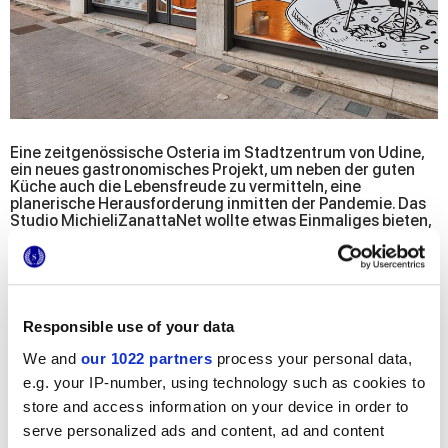
Eine zeitgenössische Osteria im Stadtzentrum von Udine,
ein neues gastronomisches Projekt, um neben der guten
Küche auch die Lebensfreude zu vermitteln, eine
planerische Herausforderung inmitten der Pandemie. Das
Studio MichieliZanattaNet wollte etwas Einmaliges bieten,
ein Restaurant mit resoluter, unvorhersehbarer
Persönlichkeit, um den Kunden zu verblüffen und die Gäste
zu unterhalten: Daher rührt die Auswahl von fließenden
Oberflächen, klaren Geometrien und Optical-Farben wie
die des Zirkus von Dumbo, weil die Architektur und die
Kochkunst ein Spiel aus Virtuosität für geschickte
Responsible use of your data
Trapezkünstler sind.
Wie in der Kochkunst ist es auch im Design wichtig, die
We and
our 1022 partners
process your personal data,
richtigen Zutaten zu wählen und in den richtigen
e.g. your IP-number, using technology such as cookies to
Proportionen zu vermischen zu wissen: Hier sind also
store and access information on your device in order to
wiedergefundene Holzarten mit authentischer Wirkung,
goldene Akzente mit kostbarer Leuchtkraft,
serve personalized ads and content, ad and content
skandinavische Einrichtungen im minimalistischen Stil und