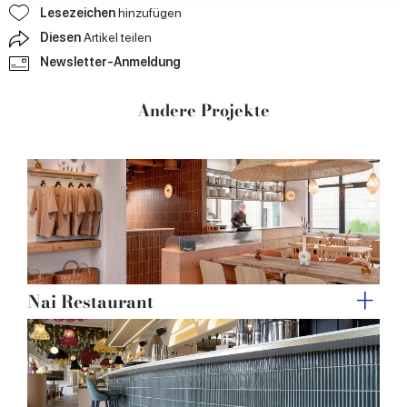
our social media, advertising and analytics partners who
Lesezeichen
hinzufügen
may combine it with other information that you’ve
Diesen
Artikel teilen
provided to them or that they’ve collected from your use
Newsletter-Anmeldung
of their services.
Andere Projekte
Nai Restaurant