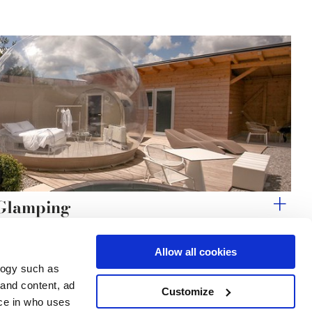
 Glamping
Allow all cookies
logy such as
 and content, ad
Customize
Dienstleistungen
Folgen Sie uns auf
ce in who uses