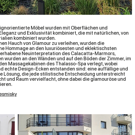
signorientierte Möbel wurden mit Oberflächen und
leganz und Exklusivität kombiniert, die mit natürlichen, von
rialien kombiniert wurden.
en Hauch von Glamour zu verleihen, wurden die
ine Hommage an den luxuriösesten und eklektischsten
e erhabene Neuinterpretation des Calacatta-Marmors,
nen wurden an den Wänden und auf den Böden der Zimmer, im
n den Massagekabinen des Thalasso-Spa verlegt, wobei
nd echte Design-Ecken entstanden sind: eine auffällige und
 Lösung, die jede stilistische Entscheidung unterstreicht
ht und Raum vervielfacht, ohne dabei die glamouröse und
ieren.
esmisky