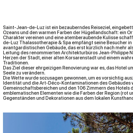
Saint-Jean-de-Luz ist ein bezauberndes Reiseziel, eingebet
Ozeans und den warmen Farben der Hügellandschaft: ein Ort
Charakter vereinen und eine atemberaubende Kulisse schaff
de-Luz Thalassotherapie & Spa empfängt seine Besucher i
avantgardistischen Gebäude, das erst kürzlich nach mehr al
Leitung des renommierten Architekturbüros Jean-Philippe Nu
Herzen der Stadt, einer alten Korsarenstadt und einem wah
Traditionen.
Das Ziel dieser ehrgeizigen Renovierung war es, das Hotel u
Seele zu verändern.
Die Wette wurde sozusagen gewonnen, um es vorsichtig aus
Identität und die Art-Déco-Kontaminationen des Gebäudes 
Gemeinschaftsbereichen und den 106 Zimmern des Hotels d
emblematischen Elementen wie die Farben der Region (rot u
Gegenständen und Dekorationen aus dem lokalen Kunsthand