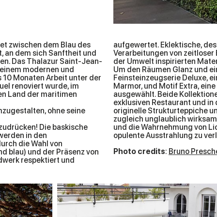
tet zwischen dem Blau des
aufgewertet. Eklektische, de
, an dem sich Sanftheit und
Verarbeitungen von zeitloser E
en. Das Thalazur Saint-Jean-
der Umwelt inspirierten Mate
n einem modernen und
Um den Räumen Glanz und ein
s 10 Monaten Arbeit unter der
Feinsteinzeugserie Deluxe, e
el renoviert wurde, im
Marmor, und Motif Extra, ein
ren Land der maritimen
ausgewählt. Beide Kollektio
exklusiven Restaurant und i
mzugestalten, ohne seine
originelle Strukturteppiche u
zugleich unglaublich wirksame
zudrücken! Die baskische
und die Wahrnehmung von Lic
werden in den
opulente Ausstrahlung zu verl
urch die Wahl von
Photo credits
:
Bruno Presch
nd blau) und der Präsenz von
werk respektiert und