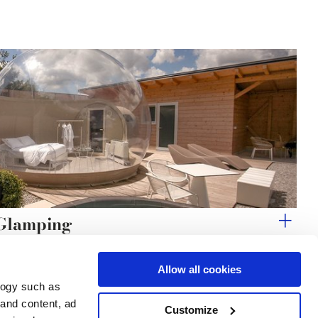
 Glamping
Allow all cookies
logy such as
 and content, ad
Customize
Dienstleistungen
Folgen Sie uns auf