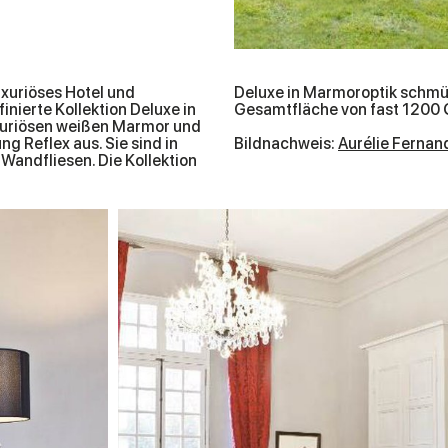
luxuriöses Hotel und
aten Bäder mit einer
nierte Kollektion Deluxe in
Gesamtfläche von fast 1200
uxuriösen weißen Marmor und
g Reflex aus. Sie sind in
Bildnachweis:
Aurélie Fernan
 Wandfliesen. Die Kollektion