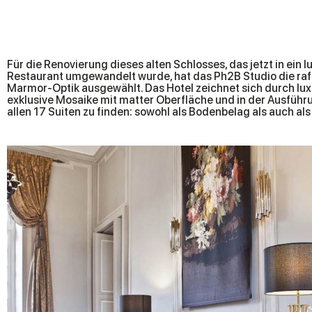
Für die Renovierung dieses alten Schlosses, das jetzt in ein 
Deluxe in Marmoroptik schmückt die großen und freundlichen priv
Restaurant umgewandelt wurde, hat das Ph2B Studio die raffi
Marmor-Optik ausgewählt. Das Hotel zeichnet sich durch l
exklusive Mosaike mit matter Oberfläche und in der Ausführun
allen 17 Suiten zu finden: sowohl als Bodenbelag als auch als