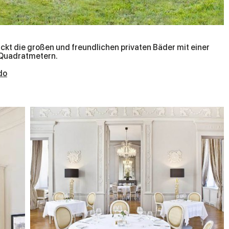
 Quadratmetern.
do