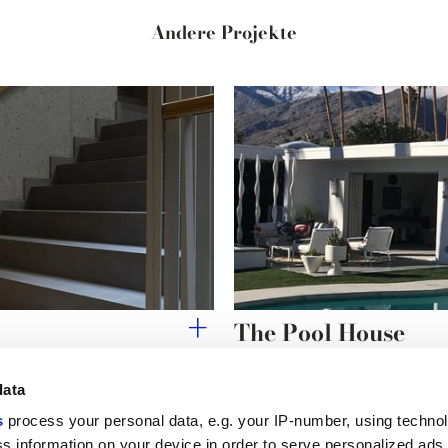
Andere Projekte
The Pool House
data
s
process your personal data, e.g. your IP-number, using techno
s information on your device in order to serve personalized ads