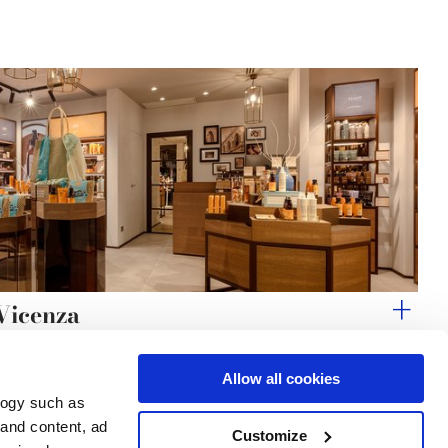
Vicenza
Allow all cookies
logy such as
 and content, ad
Customize
Dienstleistungen
Folgen Sie uns auf