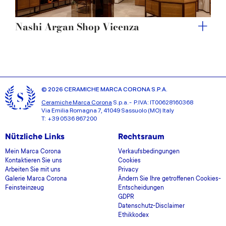
Nashi Argan Shop Vicenza
© 2026 CERAMICHE MARCA CORONA S.P.A.
Ceramiche Marca Corona
S.p.a. - P.IVA: IT00628160368
Via Emilia Romagna 7, 41049 Sassuolo (MO) Italy
T: +39 0536 867200
Nützliche Links
Rechtsraum
Mein Marca Corona
Verkaufsbedingungen
Kontaktieren Sie uns
Cookies
Arbeiten Sie mit uns
Privacy
Galerie Marca Corona
Ändern Sie Ihre getroffenen Cookies-
Feinsteinzeug
Entscheidungen
GDPR
Datenschutz-Disclaimer
Ethikkodex