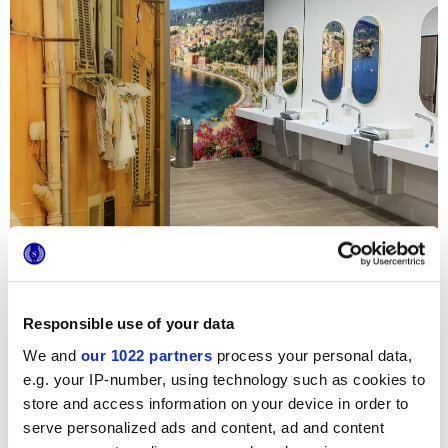
Responsible use of your data
We and
our 1022 partners
process your personal data,
e.g. your IP-number, using technology such as cookies to
Für die Errichtung der neuen Filiale von Lingostière hat die
store and access information on your device in order to
berühmte Supermarktkette Carrefour auf die Keramik von
serve personalized ads and content, ad and content
Marca Corona gesetzt. Dank der Dreidimensionalität und