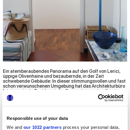
Ein atemberaubendes Panorama auf den Golf von Lerici,
üppige Olivenhaine und bezaubernde, in der Zeit
schwebende Gebäude: In dieser stimmungsvollen und fast
schon verwunschenen Umgebung hat das Architekturbüro
Ini eine private Residenz in La Serra, einem reizvollen
Ortsteil in der ligurischen Landschaft, renoviert. Das
Leitmotiv des Projekts konnte sich nur von der
umgebenden Landschaft inspirieren lassen, indem es
Empfindungen und Farben der Natur und ihrer Elemente
aufgriff.
Responsible use of your data
Wenn man die Schwelle der Wohnung überschreitet, wird
man sofort von einem Gefühl der Ruhe und des
We and
our 1022 partners
process your personal data,