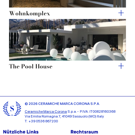
Wohnkomplex
The Pool House
© 2026 CERAMICHE MARCA CORONA S.P.A.
Ceramiche Marca Corona
S.p.a. - P.IVA: IT00628160368
Via Emilia Romagna 7, 41049 Sassuolo (MO) Italy
T: +39 0536 867200
Nützliche Links
Rechtsraum