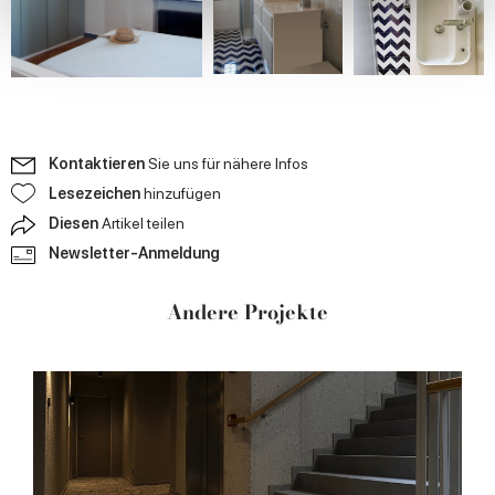
We use cookies to personalise content and ads, to
provide social media features and to analyse our traffic.
We also share information about your use of our site with
our social media, advertising and analytics partners who
may combine it with other information that you’ve
provided to them or that they’ve collected from your use
Kontaktieren
Sie uns für nähere Infos
of their services.
Lesezeichen
hinzufügen
Diesen
Artikel teilen
Newsletter-Anmeldung
Andere Projekte