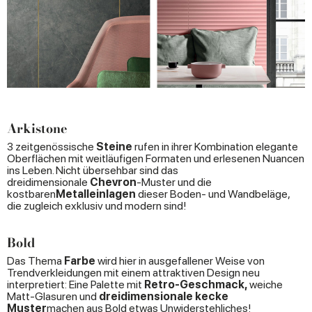
Arkistone
3 zeitgenössische
Steine
rufen in ihrer Kombination elegante
Oberflächen mit weitläufigen Formaten und erlesenen Nuancen
ins Leben. Nicht übersehbar sind das
dreidimensionale
Chevron
-Muster und die
kostbaren
Metalleinlagen
dieser Boden- und Wandbeläge,
die zugleich exklusiv und modern sind!
Bold
Das Thema
Farbe
wird hier in ausgefallener Weise von
Trendverkleidungen mit einem attraktiven Design neu
interpretiert: Eine Palette mit
Retro-Geschmack,
weiche
Matt-Glasuren und
dreidimensionale kecke
Muster
machen aus Bold etwas Unwiderstehliches!