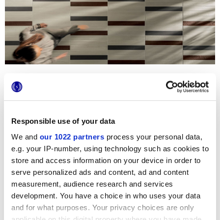
Kontaktieren
Sie uns für nähere Infos
Lesezeichen
hinzufügen
Diesen
Artikel teilen
Responsible use of your data
Newsletter-Anmeldung
We and
our 1022 partners
process your personal data,
e.g. your IP-number, using technology such as cookies to
Möchten Sie über die Neuheiten
store and access information on your device in order to
von Marca Corona immer
auf dem Laufenden bleiben?
serve personalized ads and content, ad and content
Melden Sie sich für unseren Newsletter an
measurement, audience research and services
development. You have a choice in who uses your data
and for what purposes. Your privacy choices are only
applicable on this digital property where you have made