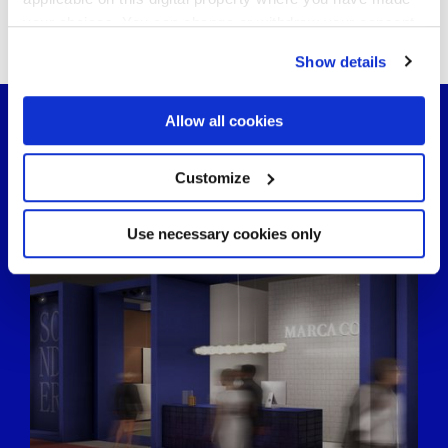
Sie könnten auch an folgenden Artikeln
your choices. You can change or withdraw your consent
interessiert sein...
any time from the Cookie Declaration or by clicking on
Show details
the Privacy trigger icon.
If you allow, we would also like to:
Allow all cookies
Collect information about your geographical
location which can be accurate to within several
meters
Customize
Identify your device by actively scanning it for
specific characteristics (fingerprinting)
Find out more about how your personal data is processed
Use necessary cookies only
and set your preferences in the
details section
.
We use cookies to personalise content and ads, to
provide social media features and to analyse our traffic.
We also share information about your use of our site with
our social media, advertising and analytics partners who
may combine it with other information that you’ve
provided to them or that they’ve collected from your use
of their services.