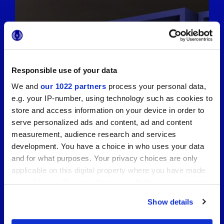
Responsible use of your data
We and
our 1022 partners
process your personal data,
e.g. your IP-number, using technology such as cookies to
store and access information on your device in order to
serve personalized ads and content, ad and content
measurement, audience research and services
development. You have a choice in who uses your data
and for what purposes. Your privacy choices are only
applicable on this digital property where you have made
your choices. You can change or withdraw your consent
any time from the Cookie Declaration or by clicking on
Show details
the Privacy trigger icon.
Auf dem Weg zur Cersaie 2026 mit
Marca Corona: Vorschau, Konzept