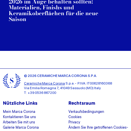
2026 im Auge behalten sollten:
Materialien, Finishs und
Keramikoberflächen für die neue
Saison
© 2026 CERAMICHE MARCA CORONA S.P.A.
Ceramiche Marca Corona
S.p.a. - P.IVA: IT00628160368
Via Emilia Romagna 7, 41049 Sassuolo (MO) Italy
T: +39 0536 867200
Nützliche Links
Rechtsraum
Mein Marca Corona
Verkaufsbedingungen
Kontaktieren Sie uns
Cookies
Arbeiten Sie mit uns
Privacy
Galerie Marca Corona
Ändern Sie Ihre getroffenen Cookies-